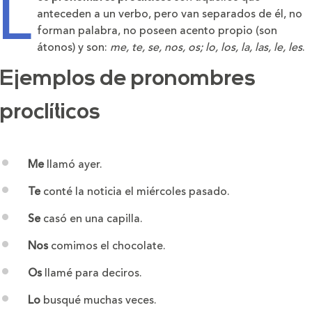
L
anteceden a un verbo, pero van separados de él, no
forman palabra, no poseen acento propio (son
átonos) y son:
me, te, se, nos, os; lo, los, la, las, le, les
.
Ejemplos de pronombres
proclíticos
Me
llamó ayer.
Te
conté la noticia el miércoles pasado.
Se
casó en una capilla.
Nos
comimos el chocolate.
Os
llamé para deciros.
Lo
busqué muchas veces.