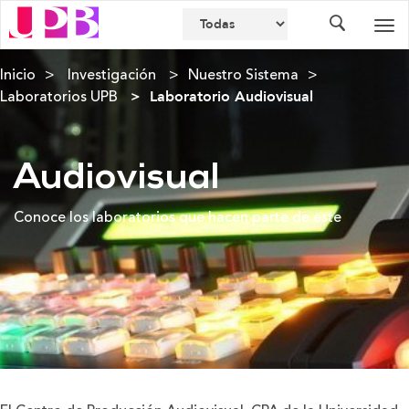
Buscador
Des
nav
Inicio
Investigación
Nuestro Sistema
Laboratorios UPB
Laboratorio Audiovisual
Audiovisual
Conoce los laboratorios que hacen parte de este