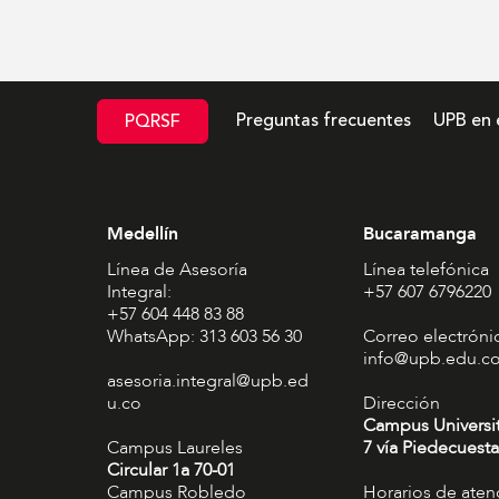
Preguntas frecuentes
UPB en 
PQRSF
Medellín
Bucaramanga
Línea de Asesoría
Línea telefónica
Integral:
+57 607 6796220
+57 604 448 83 88
WhatsApp: 313 603 56 30
Correo electróni
info@upb.edu.c
asesoria.integral@upb.ed
u.co
Dirección
Campus Universi
Campus Laureles
7 vía Piedecuesta
Circular 1a 70-01
Campus Robledo
Horarios de aten