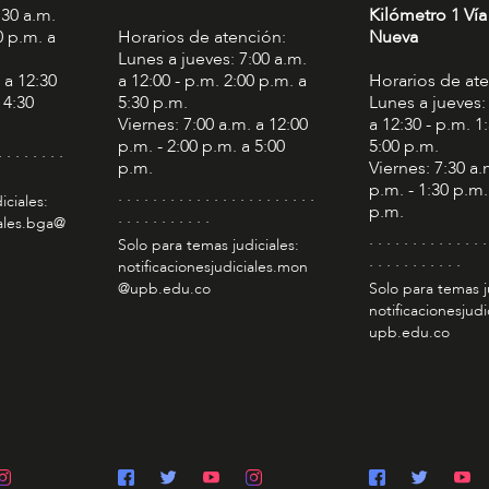
:30 a.m.
Kilómetro 1 Vía
0 p.m. a
Horarios de atención:
Nueva
Lunes a jueves: 7:00 a.m.
 a 12:30
a 12:00 - p.m. 2:00 p.m. a
Horarios de at
 4:30
5:30 p.m.
Lunes a jueves:
Viernes: 7:00 a.m. a 12:00
a 12:30 - p.m. 1
p.m. - 2:00 p.m. a 5:00
5:00 p.m.
. . . . . . . .
p.m.
Viernes: 7:30 a.
p.m. - 1:30 p.m.
. . . . . . . . . . . . . . . . . . . . . . .
iciales:
p.m.
. . . . . . . . . . .
iales.bga@
. . . . . . . . . . . . . .
Solo para temas judiciales:
. . . . . . . . . . .
notificacionesjudiciales.mon
@upb.edu.co
Solo para temas j
notificacionesjudi
upb.edu.co