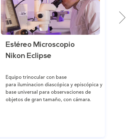
Estéreo Microscopio
Mic
Nikon Eclipse
flu
Equipo trinocular con base
Micro
para iluminacion diascópica y episcópica y
fluor
base universal para observaciones de
muest
objetos de gran tamaño, con cámara.