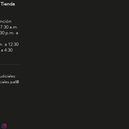
 Tienda
ención
 7:30 a.m.
:30 p.m. a
m. a 12:30
 a 4:30
 . . . . . . . . .
udiciales:
ciales.pal@