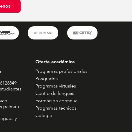
benos
Oferta académica
a
Programas profesionales
Posgrados
 6126849
Programas virtuales
studiantes
Centro de lenguas
nico
Formación continua
s.palmira
Programas técnicos
Colegio
tiguos y