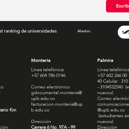
Escrí
el ranking de universidades
Aliados
Montería
Palmira
Línea telefónica
Línea telefónic
+57 604 786 0146
+57 602 266 00
40 Celular: 310
co
Correo electrónico
- 3104532540 (e
o
gdocumental.monteria@
nuevos)
upb.edu.co
Correo electró
facturacion.monteria@up
comunicacione
tario Km
b.edu.co
@upb.edu.co
(estudiantes an
Dirección
nuevos)
ción:
Carrera 6 No. 97A - 99​
Dirección