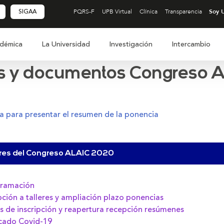
SIGAA
PQRS-F
UPB Virtual
Clínica
Transparencia
démica
La Universidad
Investigación
Intercambio
es y documentos Congreso A
la para presentar el resumen de la ponencia
ares del Congreso ALAIC 2020
gramación
ipción a talleres y ampliación plazo ponencias
s de inscripción y reapertura recepción resúmenes
ado Covid-19