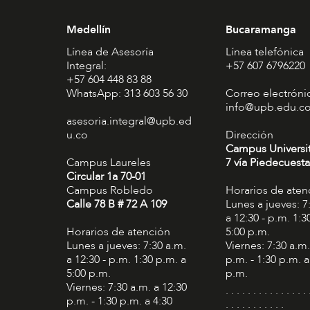
Medellín
Bucaramanga
Línea de Asesoría
Línea telefónica
Integral:
+57 607 6796220
+57 604 448 83 88
WhatsApp: 313 603 56 30
Correo electróni
info@upb.edu.c
asesoria.integral@upb.ed
u.co
Dirección
Campus Universi
Campus Laureles
7 vía Piedecuesta
Circular 1a 70-01
Campus Robledo
Horarios de aten
Calle 78 B # 72 A 109
Lunes a jueves: 7
a 12:30 - p.m. 1:3
Horarios de atención
5:00 p.m.
Lunes a jueves: 7:30 a.m.
Viernes: 7:30 a.m.
a 12:30 - p.m. 1:30 p.m. a
p.m. - 1:30 p.m. a
5:00 p.m.
p.m.
Viernes: 7:30 a.m. a 12:30
. . . . . . . . . . . . . . . 
p.m. - 1:30 p.m. a 4:30
. . . . . . . . . . .