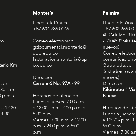
Montería
Palmira
Línea telefónica
Línea telefónic
+57 604 786 0146
+57 602 266 00
40 Celular: 310
co
Correo electrónico
- 3104532540 (e
o
gdocumental.monteria@
nuevos)
upb.edu.co
Correo electró
facturacion.monteria@up
comunicacione
tario Km
b.edu.co
@upb.edu.co
(estudiantes an
Dirección
nuevos)
ción:
Carrera 6 No. 97A - 99​
Dirección
:30 a.m.
Kilómetro 1 Vía
0 p.m. a
Horarios de atención:
Nueva
Lunes a jueves: 7:00 a.m.
 a 12:30
a 12:00 - p.m. 2:00 p.m. a
Horarios de at
 4:30
5:30 p.m.
Lunes a jueves:
Viernes: 7:00 a.m. a 12:00
a 12:30 - p.m. 1
p.m. - 2:00 p.m. a 5:00
5:00 p.m.
. . . . . . . .
p.m.
Viernes: 7:30 a.