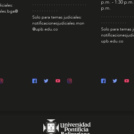
p.m. - 1:30 p.m.
. . . . . . . . . . . . . . . . . . . . . . .
iciales:
p.m.
. . . . . . . . . . .
iales.bga@
. . . . . . . . . . . . . .
Solo para temas judiciales:
. . . . . . . . . . .
notificacionesjudiciales.mon
@upb.edu.co
Solo para temas j
notificacionesjudi
upb.edu.co