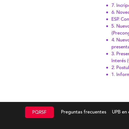
7. Incri
6. Nove
ESP. Con
5. Nuevo
(Precon
4. Nuevo
present
3. Pres
Interés (
2. Postu
1. Info
Preguntas frecuentes
UPB en 
PQRSF