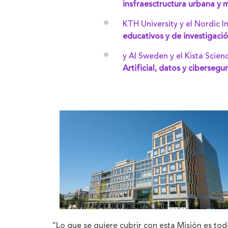
insfraesctructura urbana y m
KTH University y el Nordic I
educativos y de investigació
y AI Sweden y el Kista Scien
Artificial, datos y cibersegu
“Lo que se quiere cubrir con esta Misión es tod