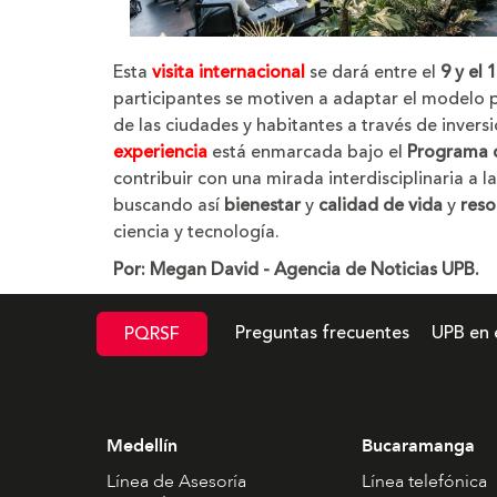
Esta
visita internacional
se dará entre el
9 y el
participantes se motiven a adaptar el modelo 
de las ciudades y habitantes a través de invers
experiencia
está enmarcada bajo el
Programa de
contribuir con una mirada interdisciplinaria a l
buscando así
bienestar
y
calidad de vida
y
reso
ciencia y tecnología.
Por: Megan David - Agencia de Noticias UPB.
Preguntas frecuentes
UPB en 
PQRSF
Medellín
Bucaramanga
Línea de Asesoría
Línea telefónica