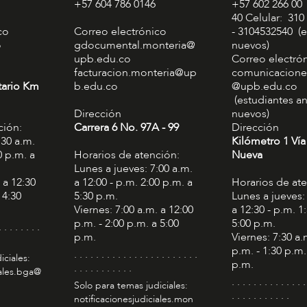
+57 604 786 0146
+57 602 266 00
40 Celular: 310
co
Correo electrónico
- 3104532540 (e
o
gdocumental.monteria@
nuevos)
upb.edu.co
Correo electró
facturacion.monteria@up
comunicacione
tario Km
b.edu.co
@upb.edu.co
(estudiantes an
Dirección
nuevos)
ción:
Carrera 6 No. 97A - 99​
Dirección
:30 a.m.
Kilómetro 1 Vía
0 p.m. a
Horarios de atención:
Nueva
Lunes a jueves: 7:00 a.m.
 a 12:30
a 12:00 - p.m. 2:00 p.m. a
Horarios de at
 4:30
5:30 p.m.
Lunes a jueves:
Viernes: 7:00 a.m. a 12:00
a 12:30 - p.m. 1
p.m. - 2:00 p.m. a 5:00
5:00 p.m.
. . . . . . . .
p.m.
Viernes: 7:30 a.
p.m. - 1:30 p.m.
. . . . . . . . . . . . . . . . . . . . . . .
iciales:
p.m.
. . . . . . . . . . .
iales.bga@
. . . . . . . . . . . . . .
Solo para temas judiciales:
. . . . . . . . . . .
notificacionesjudiciales.mon