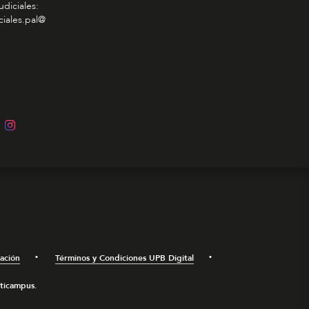
udiciales:
ciales.pal@
mación
Términos y Condiciones UPB Digital
lticampus.