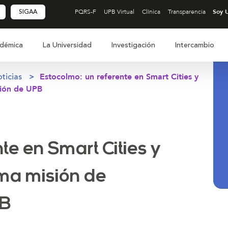
SIGAA
PQRS-F
UPB Virtual
Clínica
Transparencia
démica
La Universidad
Investigación
Intercambio
ticias
Estocolmo: un referente en Smart Cities y
ción de UPB
te en Smart Cities y
ima misión de
PB