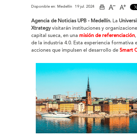
Disponible en:
Medellín
19 jul. 2024
Imprimir
Aumentar
Dismi
página
el
el
tamaño
tama
Agencia de Noticias UPB - Medellín.
La
Universi
de
de
la
la
Xtrategy
visitarán instituciones y organizacion
letra
letra
capital sueca, en una
misión de referenciación
de la industria 4.0. Esta experiencia formativ
acciones que impulsen el desarrollo de
Smart C