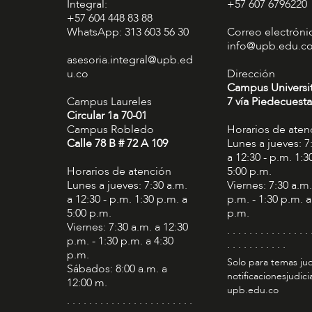
Integral:
+57 607 6796220
+57 604 448 83 88
WhatsApp: 313 603 56 30
Correo electróni
info@upb.edu.c
asesoria.integral@upb.ed
u.co
Dirección
Campus Universi
Campus Laureles
7 vía Piedecuesta
Circular 1a 70-01
Campus Robledo
Horarios de aten
Calle 78 B # 72 A 109
Lunes a jueves: 7
a 12:30 - p.m. 1:3
Horarios de atención
5:00 p.m.
Lunes a jueves: 7:30 a.m.
Viernes: 7:30 a.m.
a 12:30 - p.m. 1:30 p.m. a
p.m. - 1:30 p.m. a
5:00 p.m.
p.m.
Viernes: 7:30 a.m. a 12:30
. . . . . . . . . . . . . . . 
p.m. - 1:30 p.m. a 4:30
. . . . . . . . . . .
p.m.
Solo para temas jud
Sábados: 8:00 a.m. a
notificacionesjudic
12:00 m.
upb.edu.co
. . . . . . . . . . . . . . . . . . . . . . .