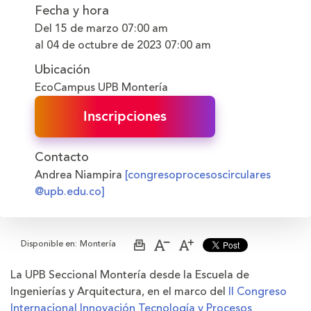
Fecha y hora
Del 15 de marzo
07:00 am
al 04 de octubre de 2023
07:00 am
Ubicación
EcoCampus UPB Montería
Inscripciones
Contacto
Andrea Niampira
[congresoprocesoscirculares
@upb.edu.co]
Disponible en:
Montería
Imprimir
Aumentar
Disminuir
página
el
el
tamaño
tamaño
La UPB Seccional Montería desde la Escuela de
de
de
Ingenierías y Arquitectura, en el marco del
la
la
II Congreso
letra
letra
Internacional Innovación Tecnología y Procesos