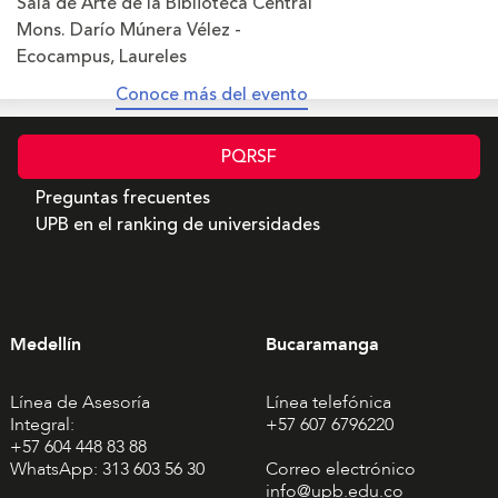
Sala de Arte de la Biblioteca Central
Mons. Darío Múnera Vélez -
Ecocampus, Laureles
Conoce más del evento
PQRSF
Preguntas frecuentes
UPB en el ranking de universidades
Medellín
Bucaramanga
Línea de Asesoría
Línea telefónica
Integral:
+57 607 6796220
+57 604 448 83 88
WhatsApp: 313 603 56 30
Correo electrónico
info@upb.edu.co