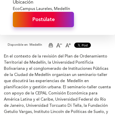
Ubicación
EcoCampus Laureles, Medellín
Postúlate
Disponible en:
Medellín
Imprimir
Aumentar
Disminuir
página
el
el
tamaño
tamaño
En el contexto de la revisión del Plan de Ordenamiento
de
de
Territorial de Medellín, la Universidad Pontificia
la
la
letra
letra
Bolivariana y el conglomerado de Instituciones Públicas
de la Ciudad de Medellín organizan un seminario-taller
que discutirá las experiencias de Medellín en
planificación y gestión urbana. El seminario-taller cuenta
con apoyo de la CEPAL Comisión Económica para
América Latina y el Caribe, Universidad Federal do Río
de Janeiro, Universidad Torcuato Di Tella, la Fundación
Getulio Vargas, Instituto Lincoln de Políticas de Suelo, y