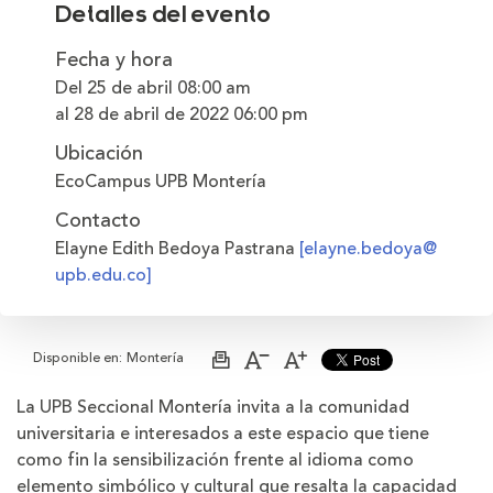
Detalles del evento
Fecha y hora
Del 25 de abril
08:00 am
al 28 de abril de 2022
06:00 pm
Ubicación
EcoCampus UPB Montería
Contacto
Elayne Edith Bedoya Pastrana
[elayne.bedoya@
upb.edu.co]
Disponible en:
Montería
Imprimir
Aumentar
Disminuir
página
el
el
tamaño
tamaño
La UPB Seccional Montería invita a la comunidad
de
de
universitaria e interesados a este espacio que tiene
la
la
letra
letra
como fin la sensibilización frente al idioma como
elemento simbólico y cultural que resalta la capacidad