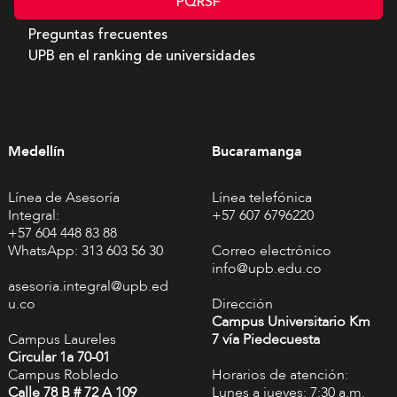
PQRSF
Preguntas frecuentes
UPB en el ranking de universidades
Medellín
Bucaramanga
Línea de Asesoría
Línea telefónica
Integral:
+57 607 6796220
+57 604 448 83 88
WhatsApp: 313 603 56 30
Correo electrónico
info@upb.edu.co
asesoria.integral@upb.ed
u.co
Dirección
Campus Universitario Km
Campus Laureles
7 vía Piedecuesta
Circular 1a 70-01
Campus Robledo
Horarios de atención:
Calle 78 B # 72 A 109
Lunes a jueves: 7:30 a.m.