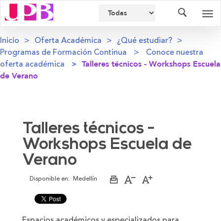
Buscador
Des
nav
Inicio
Oferta Académica
¿Qué estudiar?
Programas de Formación Continua
Conoce nuestra
oferta académica
Talleres técnicos - Workshops Escuela
de Verano
Talleres técnicos -
Workshops Escuela de
Verano
Disponible en:
Medellín
Imprimir
Aumentar
Disminuir
página
el
el
tamaño
tamaño
de
de
la
la
Espacios académicos y especializados para
letra
letra