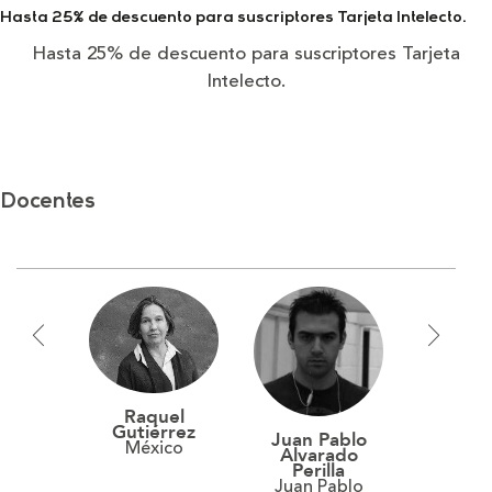
Hasta 25% de descuento para suscriptores Tarjeta Intelecto.
Hasta 25% de descuento para suscriptores Tarjeta
Intelecto.
Docentes
Raquel
Gutiérrez
Juan Pablo
Ana I
México
Alvarado
Ovi
Perilla
Carra
Juan Pablo
Ana Is