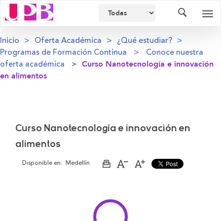
Buscador
Des
nav
Inicio
Oferta Académica
¿Qué estudiar?
Programas de Formación Continua
Conoce nuestra
oferta académica
Curso Nanotecnología e innovación
en alimentos
Curso Nanotecnología e innovación en
alimentos
Disponible en:
Medellín
Imprimir
Aumentar
Disminuir
página
el
el
tamaño
tamaño
de
de
la
la
letra
letra