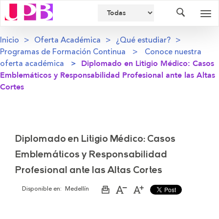
Buscador
Des
nav
Inicio
Oferta Académica
¿Qué estudiar?
Programas de Formación Continua
Conoce nuestra
oferta académica
Diplomado en Litigio Médico: Casos
Emblemáticos y Responsabilidad Profesional ante las Altas
Cortes
Diplomado en Litigio Médico: Casos
Emblemáticos y Responsabilidad
Profesional ante las Altas Cortes
Disponible en:
Medellín
Imprimir
Aumentar
Disminuir
página
el
el
tamaño
tamaño
de
de