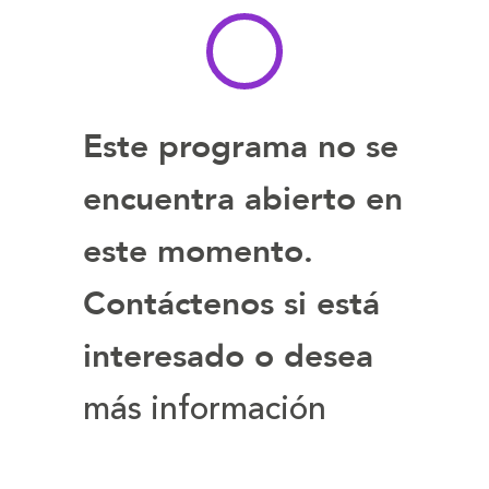
la
la
letra
letra
Este programa no se
encuentra abierto en
este momento.
Contáctenos si está
interesado o desea
más información