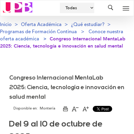
Buscador
Des
nav
Inicio
Oferta Académica
¿Qué estudiar?
Programas de Formación Continua
Conoce nuestra
oferta académica
Congreso Internacional MentaLab
2025: Ciencia, tecnología e innovación en salud mental
Congreso Internacional MentaLab
2025: Ciencia, tecnología e innovación en
salud mental
Disponible en:
Montería
Imprimir
Aumentar
Disminuir
página
el
el
tamaño
tamaño
Del 9 al 10 de octubre de
de
de
la
la
letra
letra