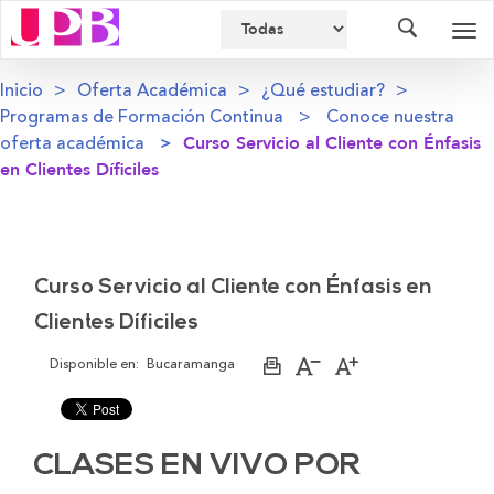
Buscador
Des
nav
Inicio
Oferta Académica
¿Qué estudiar?
Programas de Formación Continua
Conoce nuestra
oferta académica
Curso Servicio al Cliente con Énfasis
en Clientes Díficiles
Curso Servicio al Cliente con Énfasis en
Clientes Díficiles
Disponible en:
Bucaramanga
Imprimir
Aumentar
Disminuir
página
el
el
tamaño
tamaño
de
de
la
la
letra
letra
CLASES EN VIVO POR