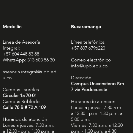
Medellín
Bucaramanga
Línea de Asesoría
Línea telefónica
Integral:
+57 607 6796220
+57 604 448 83 88
WhatsApp: 313 603 56 30
Correo electrónico
info@upb.edu.co
asesoria.integral@upb.ed
u.co
Dirección
Campus Universitario Km
Campus Laureles
7 vía Piedecuesta
Circular 1a 70-01
Campus Robledo
Horarios de atención:
Calle 78 B # 72 A 109
Lunes a jueves: 7:30 a.m.
a 12:30 - p.m. 1:30 p.m. a
Horarios de atención
5:00 p.m.
Lunes a jueves: 7:30 a.m.
Viernes: 7:30 a.m. a 12:30
a 12:30 - p.m. 1:30 p.m. a
p.m. - 1:30 p.m. a 4:30