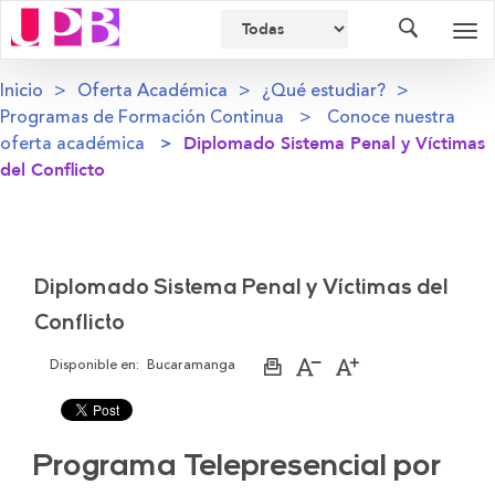
Buscador
Des
nav
Inicio
Oferta Académica
¿Qué estudiar?
Programas de Formación Continua
Conoce nuestra
oferta académica
Diplomado Sistema Penal y Víctimas
del Conflicto
Diplomado Sistema Penal y Víctimas del
Conflicto
Disponible en:
Bucaramanga
Imprimir
Aumentar
Disminuir
página
el
el
tamaño
tamaño
de
de
la
la
letra
letra
Programa Telepresencial por