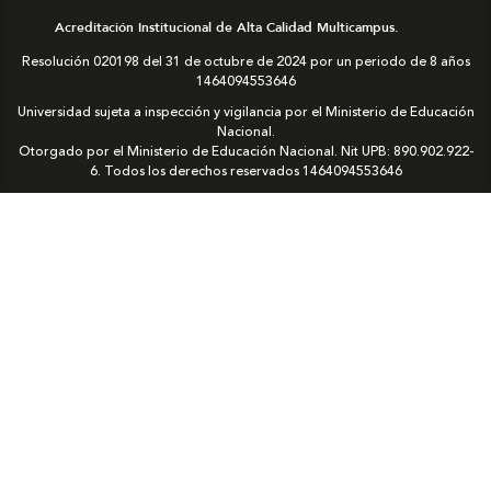
Acreditación Institucional de Alta Calidad Multicampus.
Resolución 020198 del 31 de octubre de 2024 por un periodo de 8 años
1464094553646
Universidad sujeta a inspección y vigilancia por el Ministerio de Educación
Nacional.
Otorgado por el Ministerio de Educación Nacional. Nit UPB: 890.902.922-
6. Todos los derechos reservados
1464094553646