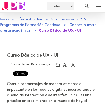
Buscador
Des
nav
Inicio
Oferta Académica
¿Qué estudiar?
Programas de Formación Continua
Conoce nuestra
oferta académica
Curso Básico de UX - UI
Curso Básico de UX - UI
Disponible en:
Bucaramanga
Imprimir
Aumentar
Disminuir
página
el
el
tamaño
tamaño
de
de
la
la
Comunicar mensajes de manera eficiente e
letra
letra
impactante en los medios digitales incorporando el
diseño de interacción y de interfaz UX / UI es una
práctica en crecimiento en el mundo de hoy, el