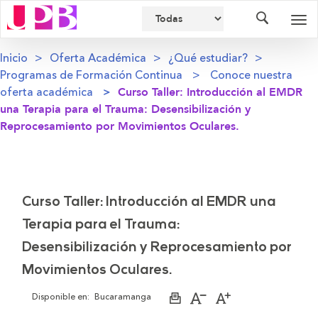
Buscador
Des
nav
Inicio
Oferta Académica
¿Qué estudiar?
Programas de Formación Continua
Conoce nuestra
oferta académica
Curso Taller: Introducción al EMDR
una Terapia para el Trauma: Desensibilización y
Reprocesamiento por Movimientos Oculares.
Curso Taller: Introducción al EMDR una
Terapia para el Trauma:
Desensibilización y Reprocesamiento por
Movimientos Oculares.
Disponible en:
Bucaramanga
Imprimir
Aumentar
Disminuir
página
el
el