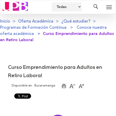
Buscador
Des
nav
Inicio
Oferta Académica
¿Qué estudiar?
Programas de Formación Continua
Conoce nuestra
oferta académica
Curso Emprendimiento para Adultos
en Retiro Laboral
Curso Emprendimiento para Adultos en
Retiro Laboral
Disponible en:
Bucaramanga
Imprimir
Aumentar
Disminuir
página
el
el
tamaño
tamaño
de
de
la
la
letra
letra