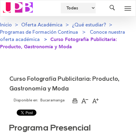
Buscador
Des
nav
Inicio
Oferta Académica
¿Qué estudiar?
Programas de Formación Continua
Conoce nuestra
oferta académica
Curso Fotografía Publicitaria:
Producto, Gastronomía y Moda
Curso Fotografía Publicitaria: Producto,
Gastronomía y Moda
Disponible en:
Bucaramanga
Imprimir
Aumentar
Disminuir
página
el
el
tamaño
tamaño
de
de
la
la
letra
letra
Programa Presencial