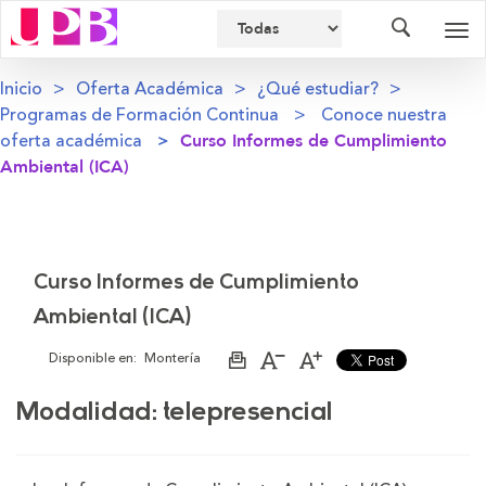
Buscador
Des
nav
Inicio
Oferta Académica
¿Qué estudiar?
Programas de Formación Continua
Conoce nuestra
oferta académica
Curso Informes de Cumplimiento
Ambiental (ICA)
Curso Informes de Cumplimiento
Ambiental (ICA)
Disponible en:
Montería
Imprimir
Aumentar
Disminuir
página
el
el
tamaño
tamaño
Modalidad:
telepresencial
de
de
la
la
letra
letra