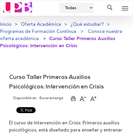
Buscador
Des
nav
Inicio
Oferta Académica
¿Qué estudiar?
Programas de Formación Continua
Conoce nuestra
oferta académica
Curso Taller Primeros Auxilios
Psicológicos: Intervención en Crisis
Curso Taller Primeros Auxilios
Psicológicos: Intervención en Crisis
Disponible en:
Bucaramanga
Imprimir
Aumentar
Disminuir
página
el
el
tamaño
tamaño
de
de
la
la
El curso de Intervención en Crisis: Primeros auxilios
letra
letra
psicológicos, está diseñado para enseñar y entrenar