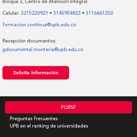
Bloque 3, Centro de Atención Integral
Celular:
3215220921
•
3145954823
•
3116661202
formacion.continua@upb.edu.co
Recepción documentos:
gdocumental.monteria@upb.edu.co
Solicita Información
PQRSF
Preguntas frecuentes
UPB en el ranking de universidades