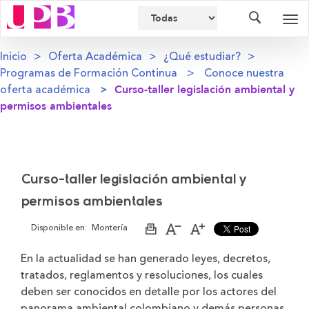
Buscador
Des
nav
Inicio
Oferta Académica
¿Qué estudiar?
Programas de Formación Continua
Conoce nuestra
oferta académica
Curso-taller legislación ambiental y
permisos ambientales
Curso-taller legislación ambiental y
permisos ambientales
Disponible en:
Montería
Imprimir
Aumentar
Disminuir
página
el
el
tamaño
tamaño
En la actualidad se han generado leyes, decretos,
de
de
tratados, reglamentos y resoluciones, los cuales
la
la
letra
letra
deben ser conocidos en detalle por los actores del
panorama ambiental colombiano y demás personas