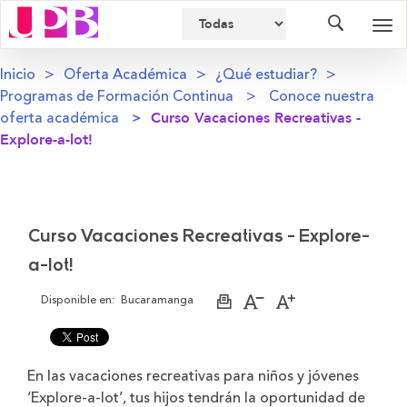
Buscador
Des
nav
Inicio
Oferta Académica
¿Qué estudiar?
Programas de Formación Continua
Conoce nuestra
oferta académica
Curso Vacaciones Recreativas -
Explore-a-lot!
Curso Vacaciones Recreativas - Explore-
a-lot!
Disponible en:
Bucaramanga
Imprimir
Aumentar
Disminuir
página
el
el
tamaño
tamaño
de
de
la
la
En las vacaciones recreativas para niños y jóvenes
letra
letra
‘Explore-a-lot’, tus hijos tendrán la oportunidad de