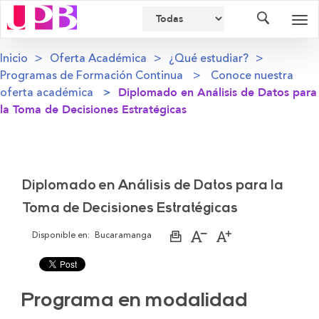
Buscador
Des
nav
Inicio
Oferta Académica
¿Qué estudiar?
Programas de Formación Continua
Conoce nuestra
oferta académica
Diplomado en Análisis de Datos para
la Toma de Decisiones Estratégicas
Diplomado en Análisis de Datos para la
Toma de Decisiones Estratégicas
Disponible en:
Bucaramanga
Imprimir
Aumentar
Disminuir
página
el
el
tamaño
tamaño
de
de
la
la
letra
letra
Programa en modalidad