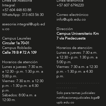
Línea de Asesoría
Línea telefónica
Integral:
+57 607 6796220
+57 604 448 83 88
WhatsApp: 313 603 56 30
Correo electrónico
info@upb.edu.co
asesoria.integral@upb.ed
u.co
Dirección
Campus Universitario Km
Campus Laureles
7 vía Piedecuesta
Circular 1a 70-01
Campus Robledo
Horarios de atención:
Calle 78 B # 72 A 109
Lunes a jueves: 7:30 a.m.
a 12:30 - p.m. 1:30 p.m. a
Horarios de atención
5:00 p.m.
Lunes a jueves: 7:30 a.m.
Viernes: 7:30 a.m. a 12:30
a 12:30 - p.m. 1:30 p.m. a
p.m. - 1:30 p.m. a 4:30
5:00 p.m.
p.m.
Viernes: 7:30 a.m. a 12:30
. . . . . . . . . . . . . . . . . . . . . . .
p.m. - 1:30 p.m. a 4:30
. . . . . . . . . . .
p.m.
Solo para temas judiciales:
Sábados: 8:00 a.m. a
notificacionesjudiciales.bga@
12:00 m.
upb.edu.co
. . . . . . . . . . . . . . . . . . . . . . .