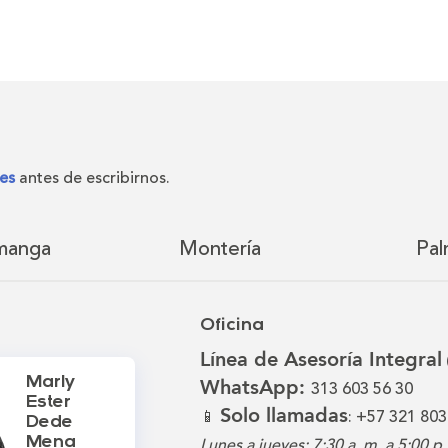
es
antes de escribirnos.
manga
Montería
Pal
Oficina
Línea de Asesoría Integral
Marly
WhatsApp:
313 603 56 30
Ester
Solo llamadas
📱
: +57 321 803
Dede
Mena
Lunes a jueves: 7:30 a. m. a 5:00 p.