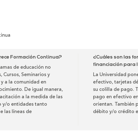
tinua
rece Formación Continua?
¿Cuáles son las f
financiación para
ramas de educación no
 Cursos, Seminarios y
La Universidad pone
s y a la comunidad en
efectivo, tarjetas d
nocimiento. De igual manera,
su colilla de pago.
acitación a la medida de las
pago en efectivo en
o y/o entidades tanto
orientan. También p
e las líneas de
débito y/o crédito e