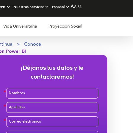
Vida Universitaria
Proyección Social
ntinua
Conoce
on Power BI
¡Déjanos tus datos y te
contactaremos!