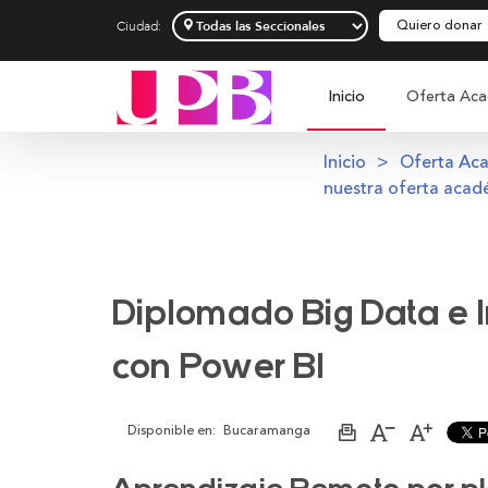
Quiero donar
Ciudad:
Inicio
Oferta Aca
Inicio
Oferta Ac
nuestra oferta acad
Diplomado Big Data e I
con Power BI
Disponible en:
Bucaramanga
Imprimir
Aumentar
Disminu
página
el
el
tamaño
tamaño
de
de