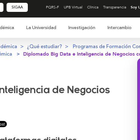
SIGAA
PQRS-F
UPB Virtual
Clínica
Transparencia
démica
La Universidad
Investigación
Intercambio
adémica
¿Qué estudiar?
Programas de Formación Co
émica
Diplomado Big Data e Inteligencia de Negocios c
nteligencia de Negocios
ir