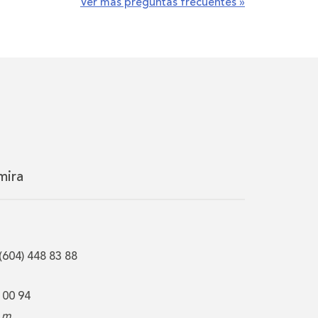
Ver más preguntas frecuentes »
mira
(604) 448 83 88
 00 94
 m.