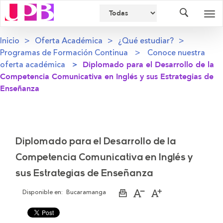
Buscador
Des
nav
Inicio
Oferta Académica
¿Qué estudiar?
Programas de Formación Continua
Conoce nuestra
oferta académica
Diplomado para el Desarrollo de la
Competencia Comunicativa en Inglés y sus Estrategias de
Enseñanza
Diplomado para el Desarrollo de la
Competencia Comunicativa en Inglés y
sus Estrategias de Enseñanza
Disponible en:
Bucaramanga
Imprimir
Aumentar
Disminuir
página
el
el
tamaño
tamaño
de
de