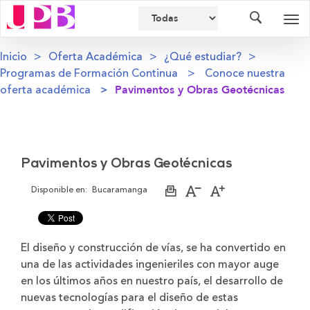
Buscador
Des
nav
Inicio
Oferta Académica
¿Qué estudiar?
Programas de Formación Continua
Conoce nuestra
oferta académica
Pavimentos y Obras Geotécnicas
Pavimentos y Obras Geotécnicas
Disponible en:
Bucaramanga
Imprimir
Aumentar
Disminuir
página
el
el
tamaño
tamaño
de
de
la
la
El diseño y construcción de vías, se ha convertido en
letra
letra
una de las actividades ingenieriles con mayor auge
en los últimos años en nuestro país, el desarrollo de
nuevas tecnologías para el diseño de estas