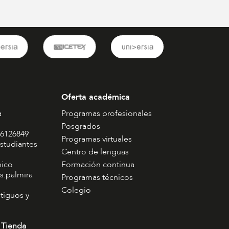
Oferta académica
a
Programas profesionales
Posgrados
 6126849
Programas virtuales
studiantes
Centro de lenguas
nico
Formación continua
s.palmira
Programas técnicos
Colegio
tiguos y
 Tienda