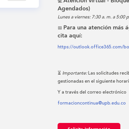
Atención virtual - Bloqu
💻
Agendados)
Lunes a viernes: 7:30 a. m. a 5:00 p
Para una atención más á
📅
cita aquí:
https://outlook.office365.com/b
⏳
Importante:
Las solicitudes reci
gestionadas en el siguiente horar
Y a través del correo electrónico
formacioncontinua@upb.edu.co