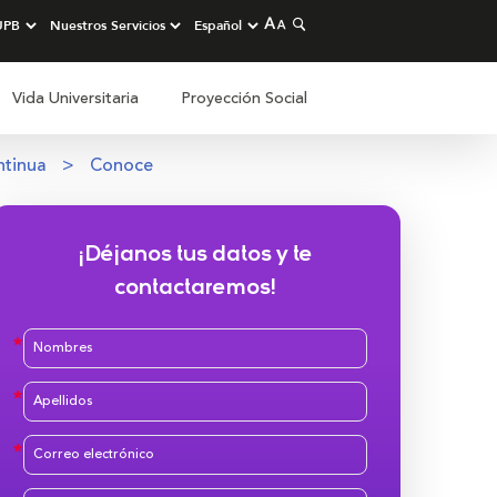
Vida Universitaria
Proyección Social
ntinua
Conoce
¡Déjanos tus datos y te
contactaremos!