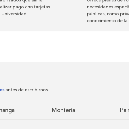
torizados que allí le
ofrece planes de fo
alizar pago con tarjetas
necesidades específ
a Universidad.
públicas, como priv
conocimiento de la 
es
antes de escribirnos.
manga
Montería
Pal