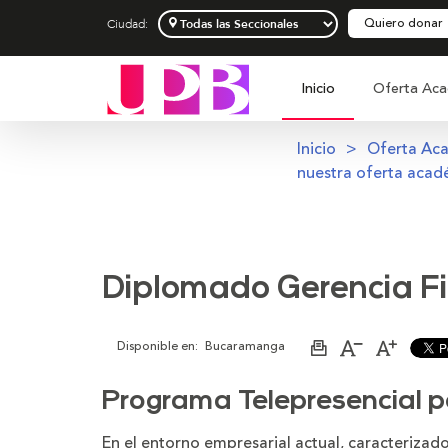
Quiero donar
Ciudad:
Inicio
Oferta Aca
Inicio
Oferta Ac
nuestra oferta acad
Diplomado Gerencia F
Disponible en:
Bucaramanga
Imprimir
Aumentar
Disminu
página
el
el
tamaño
tamaño
de
de
Programa Telepresencial po
la
la
letra
letra
En el entorno empresarial actual, caracterizado