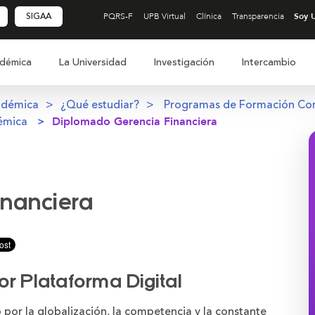
SIGAA
PQRS-F
UPB Virtual
Clínica
Transparencia
démica
La Universidad
Investigación
Intercambio
adémica
¿Qué estudiar?
Programas de Formación Co
émica
Diplomado Gerencia Financiera
inanciera
ir
r Plataforma Digital
 por la globalización, la competencia y la constante