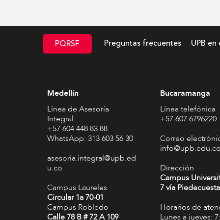
Preguntas frecuentes
UPB en 
PQRSF
Medellín
Bucaramanga
Línea de Asesoría
Línea telefónica
Integral:
+57 607 6796220
+57 604 448 83 88
WhatsApp: 313 603 56 30
Correo electróni
info@upb.edu.c
asesoria.integral@upb.ed
u.co
Dirección
Campus Universi
Campus Laureles
7 vía Piedecuesta
Circular 1a 70-01
Campus Robledo
Horarios de aten
Calle 78 B # 72 A 109
Lunes a jueves: 7