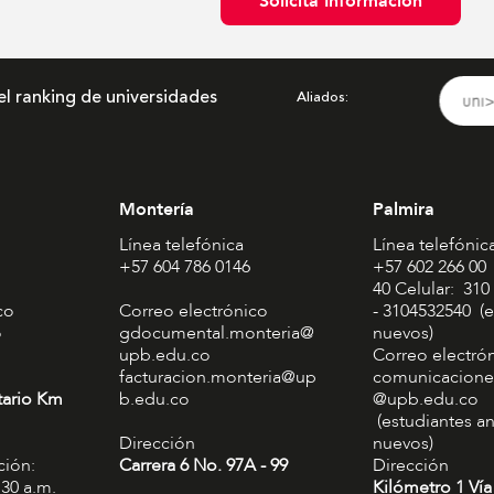
Solicita Información
el ranking de universidades
Aliados
Montería
Palmira
Línea telefónica
Línea telefónic
+57 604 786 0146
+57 602 266 00
40 Celular: 310
co
Correo electrónico
- 3104532540 (e
o
gdocumental.monteria@
nuevos)
upb.edu.co
Correo electró
facturacion.monteria@up
comunicacione
tario Km
b.edu.co
@upb.edu.co
(estudiantes an
Dirección
nuevos)
ción:
Carrera 6 No. 97A - 99​
Dirección
:30 a.m.
Kilómetro 1 Vía