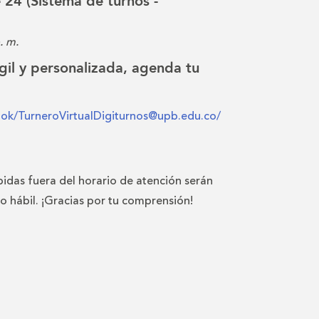
e 24 (Sistema de turnos -
. m.
gil y personalizada, agenda tu
ook/TurneroVirtualDigiturnos@upb.edu.co/
bidas fuera del horario de atención serán
io hábil. ¡Gracias por tu comprensión!