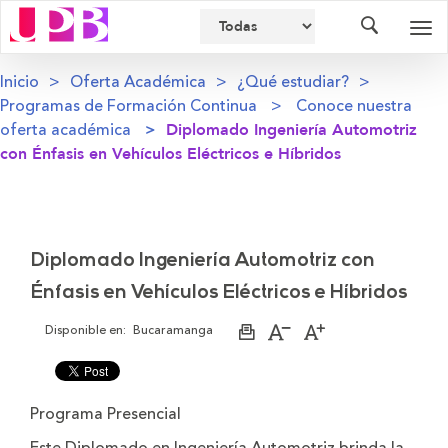
Buscador
Des
nav
Inicio
Oferta Académica
¿Qué estudiar?
Programas de Formación Continua
Conoce nuestra
oferta académica
Diplomado Ingeniería Automotriz
con Énfasis en Vehículos Eléctricos e Híbridos
Diplomado Ingeniería Automotriz con
Énfasis en Vehículos Eléctricos e Híbridos
Disponible en:
Bucaramanga
Imprimir
Aumentar
Disminuir
página
el
el
tamaño
tamaño
de
de
la
la
Programa Presencial
letra
letra