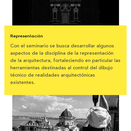
Representación
Con el seminario se busca desarrollar algunos
aspectos de la disciplina de la representación
de la arquitectura, fortaleciendo en particular las
herramientas destinadas al control del dibujo
técnico de realidades arquitectónicas
existentes.