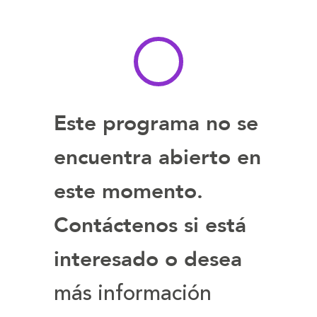
tamaño
tamaño
de
de
la
la
letra
letra
Este programa no se
encuentra abierto en
este momento.
Contáctenos si está
interesado o desea
más información