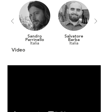
Sandro
Salvatore
Riccar
Parrinello
Barba
It
Italia
Italia
Vídeo