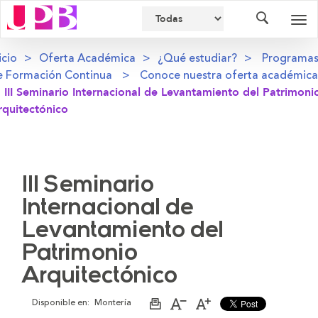
Buscador
Des
nav
icio
Oferta Académica
¿Qué estudiar?
Programa
e Formación Continua
Conoce nuestra oferta académica
III Seminario Internacional de Levantamiento del Patrimoni
rquitectónico
III Seminario
Internacional de
Levantamiento del
Patrimonio
Arquitectónico
Disponible en:
Montería
Imprimir
Aumentar
Disminuir
página
el
el