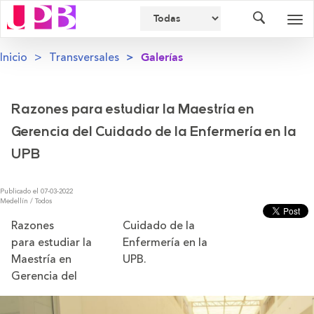
Buscador
Des
nav
Inicio
Transversales
Galerías
Razones para estudiar la Maestría en
Gerencia del Cuidado de la Enfermería en la
UPB
Publicado el 07-03-2022
Medellín / Todos
Razones
Cuidado de la
para estudiar la
Enfermería en la
Maestría en
UPB.
Gerencia del