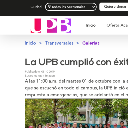
Quiero donar
Ciudad:
Inicio
Oferta Aca
Inicio
Transversales
Galerías
La UPB cumplió con éxit
Publicado el 09-10-2019
Bucaramanga / Imagen
A las 11:00 a.m. del martes 01 de octubre con l
Simulacro Nacional de Respuesta a Emergencias
que se escuchó en todo el campus, la UPB inició 
respuesta a emergencias, que se adelantó en el m