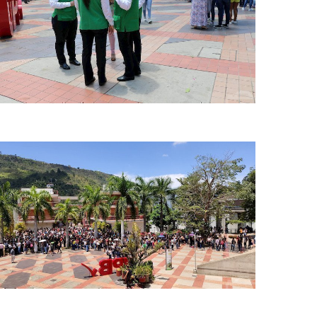
imulacro nacional upb bga
imulacro nacional upb bga