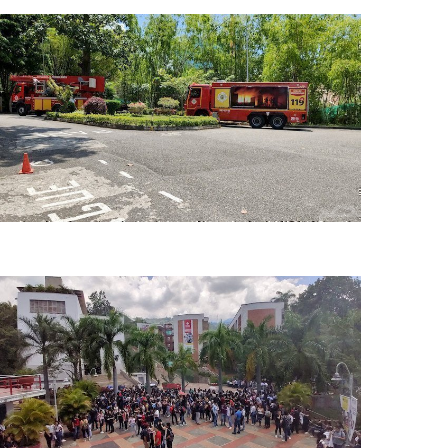
imulacro nacional upb bga