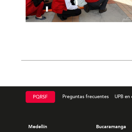
Simulacro nacional upb bga
Preguntas frecuentes
UPB en 
PQRSF
Medellín
Bucaramanga