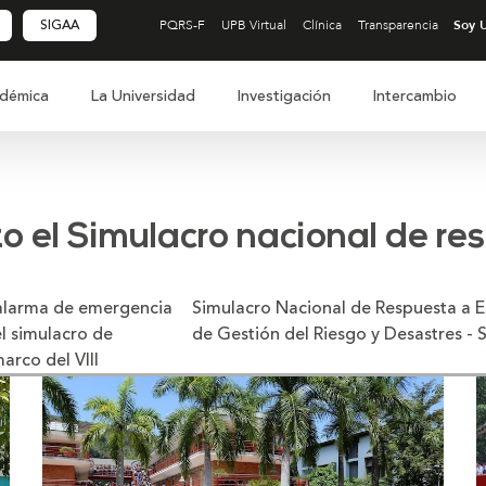
SIGAA
PQRS-F
UPB Virtual
Clínica
Transparencia
démica
La Universidad
Investigación
Intercambio
o el Simulacro nacional de r
a alarma de emergencia
 del Sistema Nacional
el simulacro de
de Gestión del Riesgo y Desastres -
arco del VIII