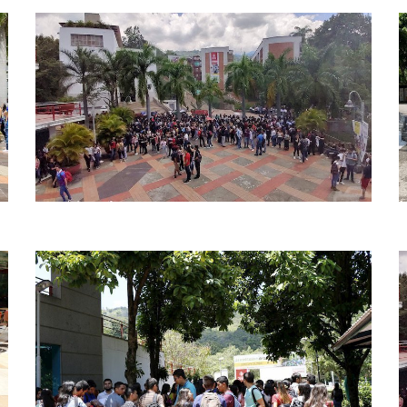
Simulacro nacional upb bga
S