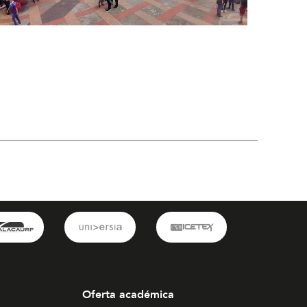
imulacro nacional upb bga
Oferta académica