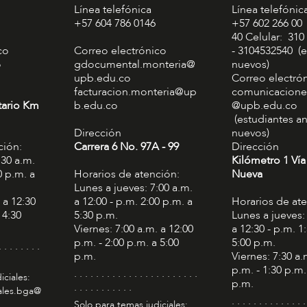
Línea telefónica
Línea telefónic
+57 604 786 0146
+57 602 266 00
40 Celular: 310
co
Correo electrónico
- 3104532540 (e
o
gdocumental.monteria@
nuevos)
upb.edu.co
Correo electró
facturacion.monteria@up
comunicacione
tario Km
b.edu.co
@upb.edu.co
(estudiantes an
Dirección
nuevos)
ción:
Carrera 6 No. 97A - 99​
Dirección
:30 a.m.
Kilómetro 1 Vía
0 p.m. a
Horarios de atención:
Nueva
Lunes a jueves: 7:00 a.m.
 a 12:30
a 12:00 - p.m. 2:00 p.m. a
Horarios de at
 4:30
5:30 p.m.
Lunes a jueves:
Viernes: 7:00 a.m. a 12:00
a 12:30 - p.m. 1
p.m. - 2:00 p.m. a 5:00
5:00 p.m.
. . . . . . . .
p.m.
Viernes: 7:30 a.
p.m. - 1:30 p.m.
. . . . . . . . . . . . . . . . . . . . . . .
iciales:
p.m.
. . . . . . . . . . .
iales.bga@
. . . . . . . . . . . . . .
Solo para temas judiciales: