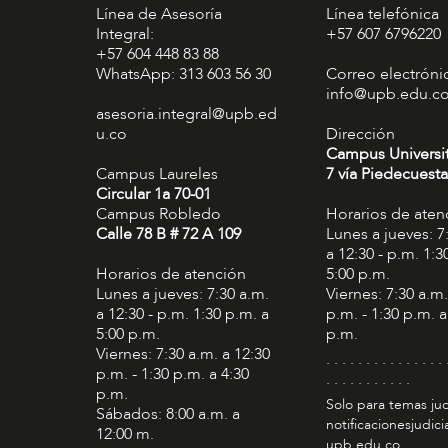
Línea de Asesoría
Línea telefónica
Integral:
+57 607 6796220
+57 604 448 83 88
WhatsApp: 313 603 56 30
Correo electróni
info@upb.edu.c
asesoria.integral@upb.ed
u.co
Dirección
Campus Universi
Campus Laureles
7 vía Piedecuesta
Circular 1a 70-01
Campus Robledo
Horarios de aten
Calle 78 B # 72 A 109
Lunes a jueves: 7
a 12:30 - p.m. 1:3
Horarios de atención
5:00 p.m.
Lunes a jueves: 7:30 a.m.
Viernes: 7:30 a.m.
a 12:30 - p.m. 1:30 p.m. a
p.m. - 1:30 p.m. a
5:00 p.m.
p.m.
Viernes: 7:30 a.m. a 12:30
. . . . . . . . . . . . . . . 
p.m. - 1:30 p.m. a 4:30
. . . . . . . . . . .
p.m.
Solo para temas jud
Sábados: 8:00 a.m. a
notificacionesjudic
12:00 m.
upb.edu.co