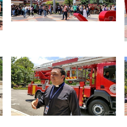
Simulacro nacional upb bga
S
Simulacro nacional upb bga
S