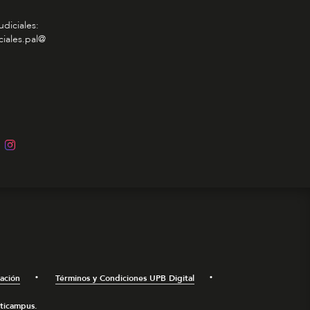
udiciales:
ciales.pal@
mación
Términos y Condiciones UPB Digital
lticampus.