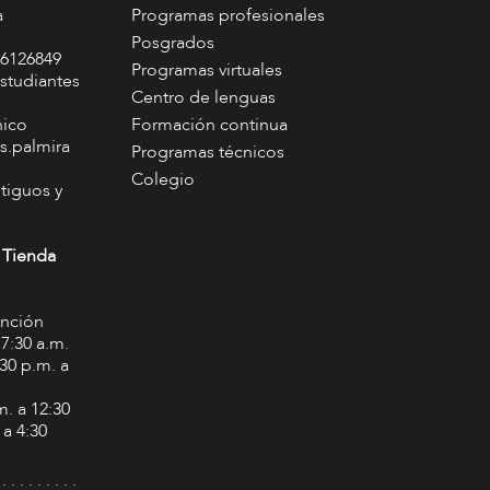
a
Programas profesionales
Posgrados
 6126849
Programas virtuales
studiantes
Centro de lenguas
nico
Formación continua
s.palmira
Programas técnicos
Colegio
tiguos y
 Tienda
ención
 7:30 a.m.
:30 p.m. a
m. a 12:30
 a 4:30
 . . . . . . . . .