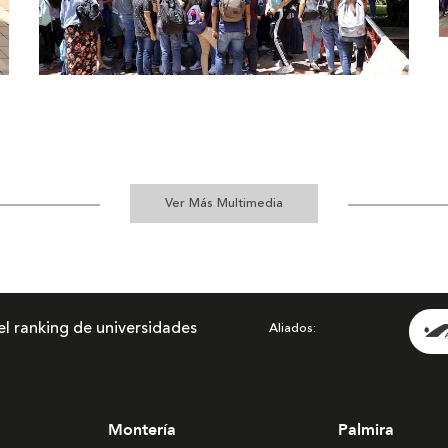
S
Simulacro nacional upb bga
Ver Más Multimedia
el ranking de universidades
Aliados
Montería
Palmira