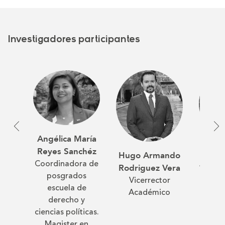
Investigadores participantes
Angélica María
Mari
Reyes Sanchéz
Hugo Armando
Coordinadora de
Alvar
Rodriguez Vera
posgrados
Mag
Vicerrector
escuela de
Cienc
Académico
derecho y
ciencias políticas.
Magister en