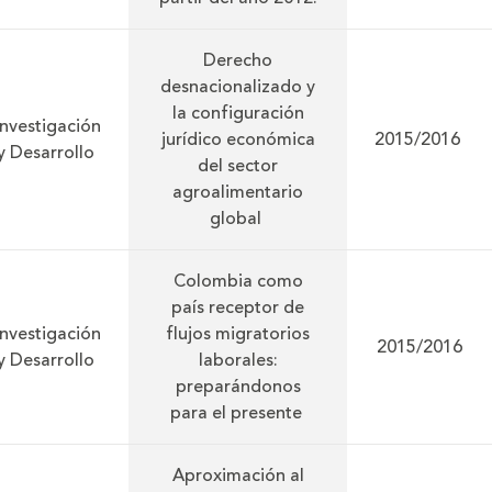
Derecho
desnacionalizado y
la configuración
Investigación
jurídico económica
2015/2016
y Desarrollo
del sector
agroalimentario
global
Colombia como
país receptor de
Investigación
flujos migratorios
2015/2016
y Desarrollo
laborales:
preparándonos
para el presente
Aproximación al