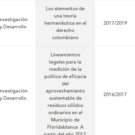
Los elementos de
una teoría
Investigación
hermenéutica en el
2017/2019
y Desarrollo
derecho
colombiano
Lineamientos
legales para la
medición de la
política de eficacia
del
Investigación
aprovechamiento
2016/2017
y Desarrollo
sustentable de
residuos sólidos
ordinarios en el
Municipio de
Floridablanca. A
partir del año 2012.