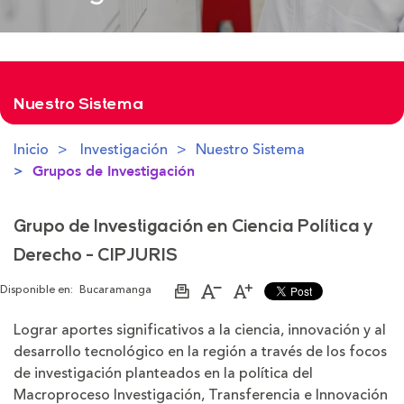
Nuestro Sistema
Inicio
Investigación
Nuestro Sistema
Grupos de Investigación
Grupo de Investigación en Ciencia Política y
Derecho - CIPJURIS
Disponible en:
Bucaramanga
Imprimir
Aumentar
Disminuir
página
el
el
tamaño
tamaño
Lograr aportes significativos a la ciencia, innovación y al
de
de
desarrollo tecnológico en la región a través de los focos
la
la
letra
letra
de investigación planteados en la política del
Macroproceso Investigación, Transferencia e Innovación