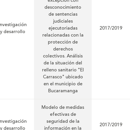
excepción con
desconocimiento
de sentencias
judiciales
Investigación
ejecutoriadas
2017/2019
y desarrollo
relacionadas con la
protección de
derechos
colectivos. Análisis
de la situación del
relleno sanitario "El
Carrasco" ubicado
en el municipio de
Bucaramanga
Modelo de medidas
efectivas de
Investigación
seguridad de la
2017/2019
y desarrollo
información en la