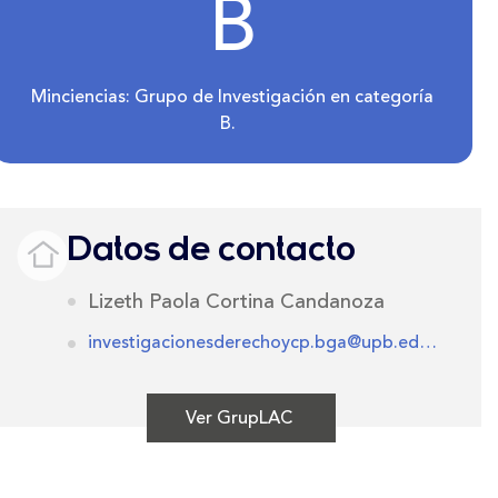
B
Minciencias: Grupo de Investigación en categoría
B.
Datos de contacto
Lizeth Paola Cortina Candanoza
investigacionesderechoycp.bga@upb.edu.co
Ver GrupLAC