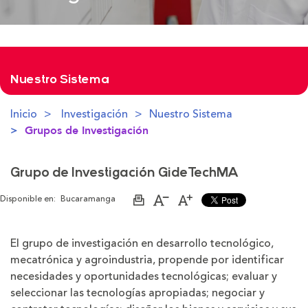
Nuestro Sistema
Inicio
Investigación
Nuestro Sistema
Grupos de Investigación
Grupo de Investigación GideTechMA
Disponible en:
Bucaramanga
Imprimir
Aumentar
Disminuir
página
el
el
tamaño
tamaño
de
de
El grupo de investigación en desarrollo tecnológico,
la
la
letra
letra
mecatrónica y agroindustria, propende por identificar
necesidades y oportunidades tecnológicas; evaluar y
seleccionar las tecnologías apropiadas; negociar y