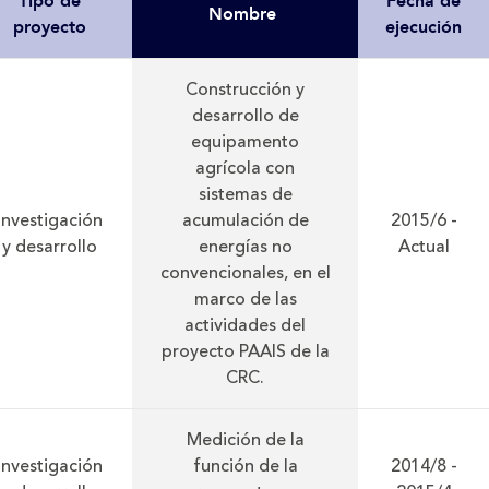
Tipo de
Fecha de
Nombre
proyecto
ejecución
Construcción y
desarrollo de
equipamento
agrícola con
sistemas de
Investigación
acumulación de
2015/6 -
y desarrollo
energías no
Actual
convencionales, en el
marco de las
actividades del
proyecto PAAIS de la
CRC.
Medición de la
Investigación
función de la
2014/8 -