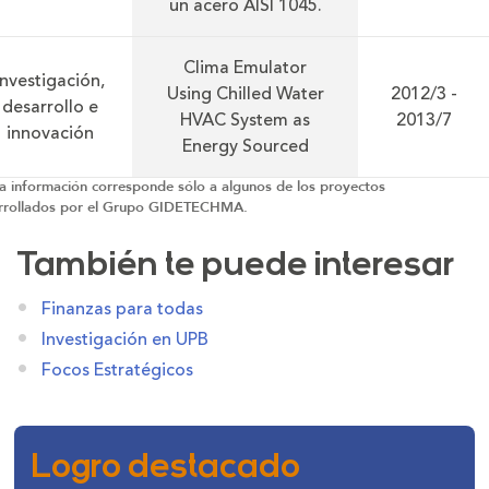
un acero AISI 1045.
Clima Emulator
Investigación,
Using Chilled Water
2012/3 -
desarrollo e
HVAC System as
2013/7
innovación
Energy Sourced
ta información corresponde sólo a algunos de los proyectos
rrollados por el Grupo GIDETECHMA.
También te puede interesar
Finanzas para todas
Investigación en UPB
Focos Estratégicos
Logro destacado