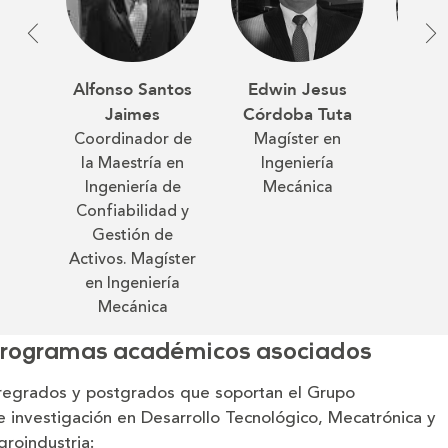
Edwin Jesus
Alfonso Santos
G
Córdoba Tuta
Jaimes
Ferna
Magíster en
Coordinador de
S
Ingeniería
la Maestría en
Direct
Mecánica
Ingeniería de
de I
Confiabilidad y
Mecáni
Gestión de
en I
Activos. Magíster
Me
en Ingeniería
Mecánica
rogramas académicos asociados
regrados y postgrados que soportan el Grupo
e investigación en Desarrollo Tecnológico, Mecatrónica y
groindustria: