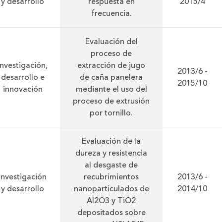
y desarrollo
respuesta en
2015/4
frecuencia.
Evaluación del
proceso de
Investigación,
extracción de jugo
2013/6 -
desarrollo e
de caña panelera
2015/10
innovación
mediante el uso del
proceso de extrusión
por tornillo.
Evaluación de la
dureza y resistencia
al desgaste de
Investigación
recubrimientos
2013/6 -
y desarrollo
nanoparticulados de
2014/10
Al2O3 y TiO2
depositados sobre