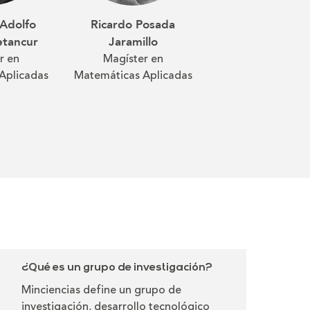
 Adolfo
Ricardo Posada
Elmer José Ram
etancur
Jaramillo
Machado
r en
Magíster en
Magíster en Gere
Aplicadas
Matemáticas Aplicadas
para el Desarrol
Coordinador de
Especialización
Didácticas de l
Ciencias con Énfa
Física y Matemát
¿Qué es un grupo de investigación?
Minciencias define un grupo de
investigación, desarrollo tecnológico