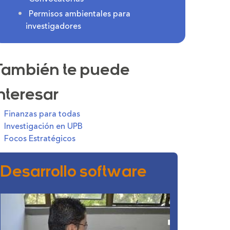
Permisos ambientales para
investigadores
También te puede
interesar
Finanzas para todas
Investigación en UPB
Focos Estratégicos
Desarrollo software