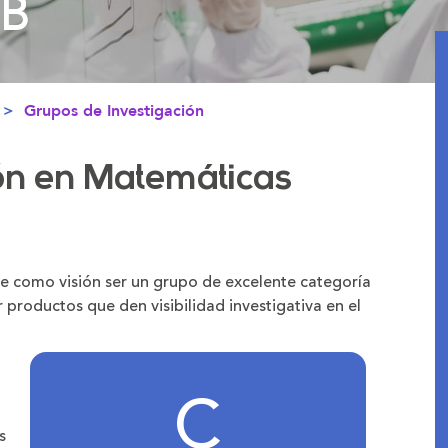
PB
PB
Grupos de Investigación
ón en Matemáticas
ne como visión ser un grupo de excelente categoría
 productos que den visibilidad investigativa en el
C
s