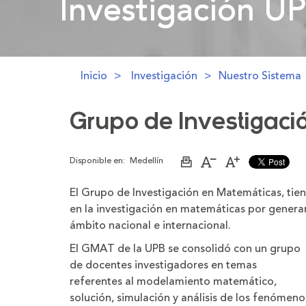
Investigación U
Investigación U
Inicio
Investigación
Nuestro Sistema
Grupo de Investigaci
Disponible en:
Medellín
Imprimir
Aumentar
Disminuir
página
el
el
tamaño
tamaño
El Grupo de Investigación en Matemáticas, tie
de
de
la
la
en la investigación en matemáticas por generar
letra
letra
ámbito nacional e internacional.
El GMAT de la UPB se consolidó con un grupo
de docentes investigadores en temas
referentes al modelamiento matemático,
solución, simulación y análisis de los fenómeno