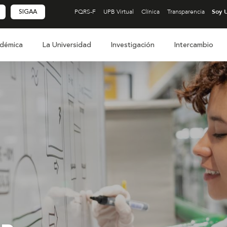
SIGAA
PQRS-F
UPB Virtual
Clínica
Transparencia
démica
La Universidad
Investigación
Intercambio