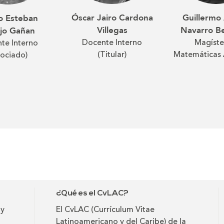
Guillermo
Óscar Jairo Cardona
o Esteban
Navarro B
Villegas
ijo Gañan
Magíste
Docente Interno
te Interno
Matemáticas 
(Titular)
sociado)
¿Qué es el CvLAC?
 y
El CvLAC (Currículum Vitae
Latinoamericano y del Caribe) de la