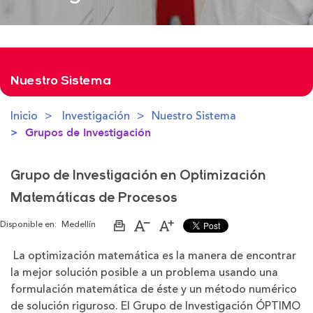
Nuestro Sistema
Inicio
Investigación
Nuestro Sistema
Grupos de Investigación
Grupo de Investigación en Optimización
Matemáticas de Procesos
Disponible en:
Medellín
Imprimir
Aumentar
Disminuir
página
el
el
tamaño
tamaño
La optimización matemática es la manera de encontrar
de
de
la mejor solución posible a un problema usando una
la
la
letra
letra
formulación matemática de éste y un método numérico
de solución riguroso. El Grupo de Investigación ÓPTIMO