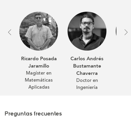
Ricardo Posada
Carlos Andrés
Whad
Jaramillo
Bustamante
Flóre
Magíster en
P
Chaverra
Matemáticas
Comp
Doctor en
Aplicadas
Me
Ingeniería
Preguntas frecuentes