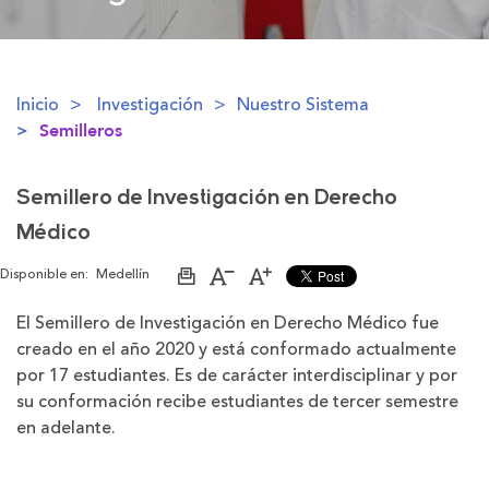
Inicio
Investigación
Nuestro Sistema
Semilleros
Semillero de Investigación en Derecho
Médico
Disponible en:
Medellín
Imprimir
Aumentar
Disminuir
página
el
el
tamaño
tamaño
El Semillero de Investigación en Derecho Médico fue
de
de
creado en el año 2020 y está conformado actualmente
la
la
letra
letra
por 17 estudiantes. Es de carácter interdisciplinar y por
su conformación recibe estudiantes de tercer semestre
en adelante.