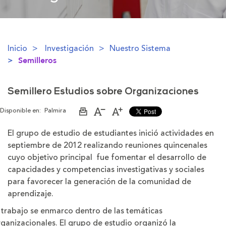
Inicio
Investigación
Nuestro Sistema
Semilleros
Semillero Estudios sobre Organizaciones
Disponible en:
Palmira
Imprimir
Aumentar
Disminuir
página
el
el
tamaño
tamaño
El grupo de estudio de estudiantes inició actividades en
de
de
septiembre de 2012 realizando reuniones quincenales
la
la
letra
letra
cuyo objetivo principal fue fomentar el desarrollo de
capacidades y competencias investigativas y sociales
para favorecer la generación de la comunidad de
aprendizaje.
 trabajo se enmarco dentro de las temáticas
ganizacionales. El grupo de estudio organizó la