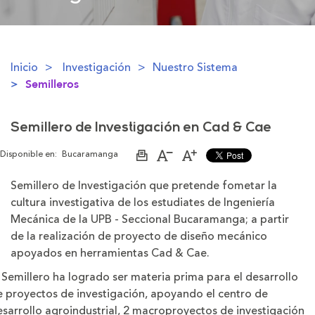
Inicio
Investigación
Nuestro Sistema
Semilleros
Semillero de Investigación en Cad & Cae
Disponible en:
Bucaramanga
Imprimir
Aumentar
Disminuir
página
el
el
tamaño
tamaño
Semillero de Investigación que pretende fometar la
de
de
cultura investigativa de los estudiates de Ingeniería
la
la
letra
letra
Mecánica de la UPB - Seccional Bucaramanga; a partir
de la realización de proyecto de diseño mecánico
apoyados en herramientas Cad & Cae.
 Semillero ha logrado ser materia prima para el desarrollo
e proyectos de investigación, apoyando el centro de
sarrollo agroindustrial, 2 macroproyectos de investigación