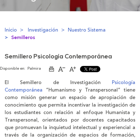
Inicio
Investigación
Nuestro Sistema
Semilleros
Semillero Psicología Contemporánea
Disponible en:
Palmira
Imprimir
Aumentar
Disminuir
página
el
el
tamaño
tamaño
El Semillero de Investigación
Psicología
de
de
Contemporánea
“Humanismo y Transpersonal” tiene
la
la
letra
letra
como misión generar un espacio de apropiación de
conocimiento que permita incentivar la investigación de
los estudiantes con relación al enfoque Humanista y
Transpersonal, orientados por docentes capacitados
que promuevan la inquietud intelectual y experiencial a
través de la organización de espacios de formación,