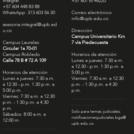
Integral:
+57 607 6796220
+57 604 448 83 88
WhatsApp: 313 603 56 30
Correo electrónico
info@upb.edu.co
asesoria.integral@upb.ed
u.co
Dirección
Campus Universitario Km
Campus Laureles
7 vía Piedecuesta
Circular 1a 70-01
Campus Robledo
Horarios de atención:
Calle 78 B # 72 A 109
Lunes a jueves: 7:30 a.m.
a 12:30 - p.m. 1:30 p.m. a
Horarios de atención
5:00 p.m.
Lunes a jueves: 7:30 a.m.
Viernes: 7:30 a.m. a 12:30
a 12:30 - p.m. 1:30 p.m. a
p.m. - 1:30 p.m. a 4:30
5:00 p.m.
p.m.
Viernes: 7:30 a.m. a 12:30
. . . . . . . . . . . . . . . . . . . . . . .
p.m. - 1:30 p.m. a 4:30
. . . . . . . . . . .
p.m.
Solo para temas judiciales:
Sábados: 8:00 a.m. a
notificacionesjudiciales.bga@
12:00 m.
upb.edu.co
. . . . . . . . . . . . . . . . . . . . . . .
. . . . . . . . . . .