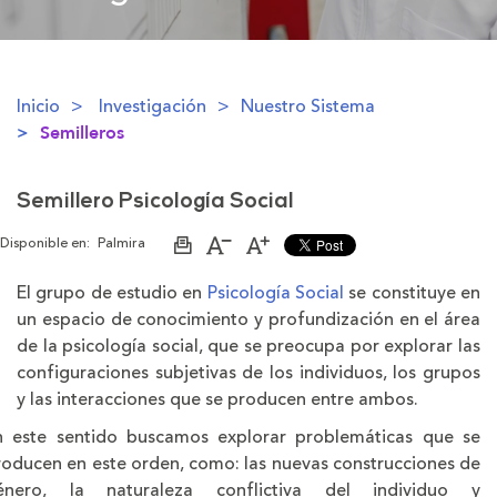
Inicio
Investigación
Nuestro Sistema
Semilleros
Semillero Psicología Social
Disponible en:
Palmira
Imprimir
Aumentar
Disminuir
página
el
el
tamaño
tamaño
El grupo de estudio en
Psicología Social
se constituye en
de
de
un espacio de conocimiento y profundización en el área
la
la
letra
letra
de la psicología social, que se preocupa por explorar las
configuraciones subjetivas de los individuos, los grupos
y las interacciones que se producen entre ambos.
n este sentido buscamos explorar problemáticas que se
roducen en este orden, como: las nuevas construcciones de
énero, la naturaleza conflictiva del individuo y