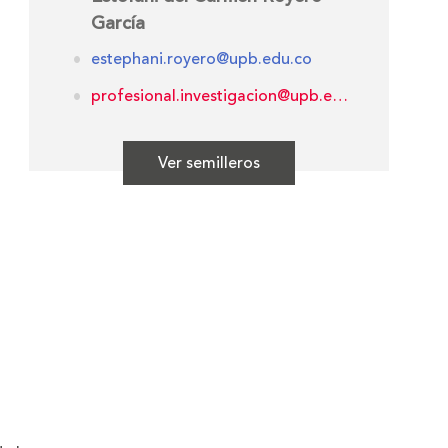
García
estephani.royero@upb.edu.co
profesional.investigacion@upb.edu.co
Ver semilleros