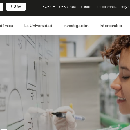
SIGAA
PQRS-F
UPB Virtual
Clínica
Transparencia
démica
La Universidad
Investigación
Intercambio