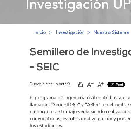
Investigación U
Investigación U
Inicio
Investigación
Nuestro Sistema
Semillero de Investiga
- SEIC
Disponible en:
Montería
Imprimir
Aumentar
Disminuir
página
el
el
tamaño
tamaño
El programa de ingeniería civil contó hasta el 
de
de
la
la
llamados “SemiHIDRO” y “ARES”, en el cual se 
letra
letra
embargo este trabajo venía siendo realizado d
convocatorias, eventos de divulgación y presen
los estudiantes.