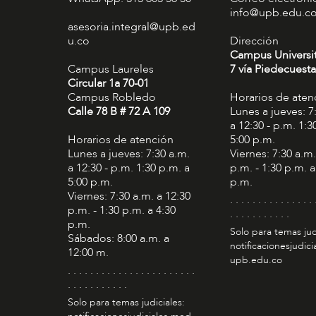
info@upb.edu.c
asesoria.integral@upb.ed
u.co
Dirección
Campus Universi
Campus Laureles
7 vía Piedecuesta
Circular 1a 70-01
Campus Robledo
Horarios de aten
Calle 78 B # 72 A 109
Lunes a jueves: 7
a 12:30 - p.m. 1:3
Horarios de atención
5:00 p.m.
Lunes a jueves: 7:30 a.m.
Viernes: 7:30 a.m.
a 12:30 - p.m. 1:30 p.m. a
p.m. - 1:30 p.m. a
5:00 p.m.
p.m.
Viernes: 7:30 a.m. a 12:30
. . . . . . . . . . . . . . . 
p.m. - 1:30 p.m. a 4:30
. . . . . . . . . . .
p.m.
Solo para temas jud
Sábados: 8:00 a.m. a
notificacionesjudic
12:00 m.
upb.edu.co
. . . . . . . . . . . . . . . . . . . . . . .
. . . . . . . . . . .
Solo para temas judiciales: