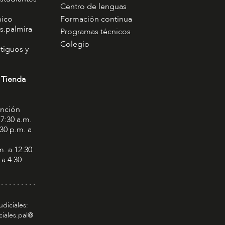
Centro de lenguas
nico
Formación continua
s.palmira
Programas técnicos
Colegio
tiguos y
 Tienda
ención
 7:30 a.m.
:30 p.m. a
m. a 12:30
 a 4:30
 . . . . . . . . .
udiciales:
ciales.pal@