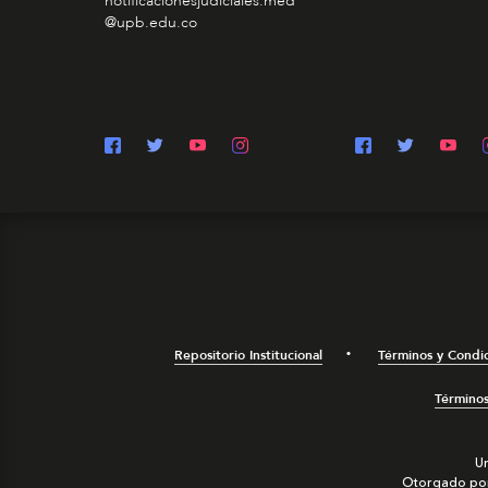
notificacionesjudiciales.med
@upb.edu.co
Repositorio Institucional
Términos y Condi
Términos
Un
Otorgado por 