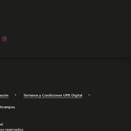
mación
Términos y Condiciones UPB Digital
lticampus.
al.
hos reservados