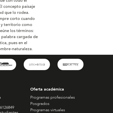
ede con todo el
El concepto paisaje
ad que lo rodea.
empre corto cuando
y territorio como
reúne los términos:
na palabra cargada de
ica, pues en el
hombre-naturaleza.
Oferta académica
a
Programas profesionales
Posgrados
 6126849
Programas virtuales
studiantes