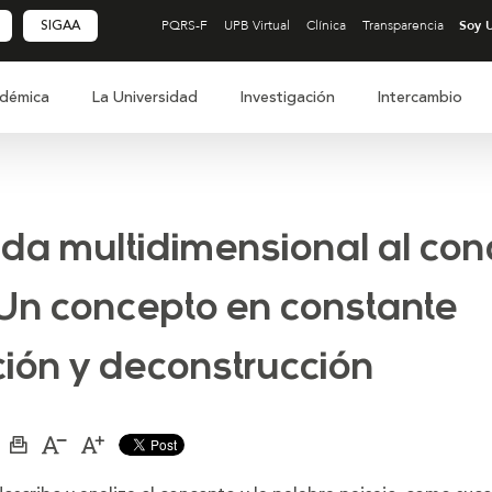
SIGAA
PQRS-F
UPB Virtual
Clínica
Transparencia
démica
La Universidad
Investigación
Intercambio
da multidimensional al con
 Un concepto en constante
ción y deconstrucción
Imprimir
Aumentar
Disminuir
página
el
el
tamaño
tamaño