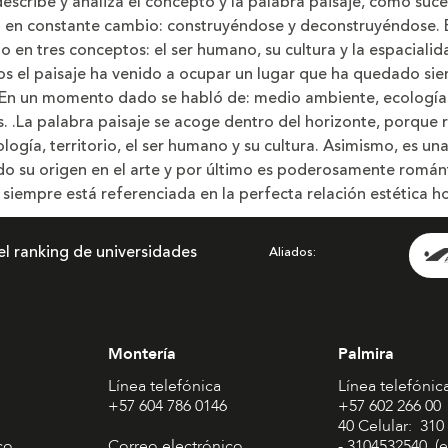
describe y analiza el concepto y la palabra paisaje, como suc
de
de
la
la
a en constante cambio: construyéndose y deconstruyéndose. 
letra
letra
 en tres conceptos: el ser humano, su cultura y la espacialid
s el paisaje ha venido a ocupar un lugar que ha quedado si
. En un momento dado se habló de: medio ambiente, ecología 
s. .La palabra paisaje se acoge dentro del horizonte, porque 
ogía, territorio, el ser humano y su cultura. Asimismo, es u
do su origen en el arte y por último es poderosamente románt
 siempre está referenciada en la perfecta relación estética 
el ranking de universidades
Aliados
Montería
Palmira
Línea telefónica
Línea telefónic
+57 604 786 0146
+57 602 266 00
40 Celular: 310
co
Correo electrónico
- 3104532540 (e