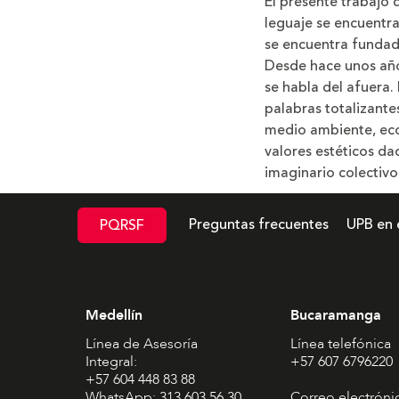
El presente trabajo 
leguaje se encuentr
se encuentra fundado
Desde hace unos año
se habla del afuera
palabras totalizante
medio ambiente, ecol
valores estéticos da
imaginario colectivo
Preguntas frecuentes
UPB en 
PQRSF
Medellín
Bucaramanga
Línea de Asesoría
Línea telefónica
Integral:
+57 607 6796220
+57 604 448 83 88
WhatsApp: 313 603 56 30
Correo electróni