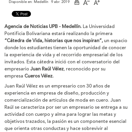
Disponible en:
Medellín
9 abr. 2019
Imprimir
Aumentar
Disminuir
página
el
el
tamaño
tamaño
de
de
la
la
Agencia de Noticias UPB - Medellín.
La Universidad
letra
letra
Pontificia Bolivariana estará realizando la primera
“Cátedra de Vida, historias que nos inspiran”,
un espacio
donde los estudiantes tienen la oportunidad de conocer
la experiencia de vida y el recorrido empresarial de los
invitados. Esta cátedra inició con el conversatorio del
empresario
Juan Raúl Vélez
, reconocido por su
empresa
Cueros Vélez.
Juan Raúl Vélez es un empresario con 30 años de
experiencia en empresa de diseño, producción y
comercialización de artículos de moda en cuero. Juan
Raúl se caracteriza por ser un empresario se entrega a su
actividad con cuerpo y alma para lograr las metas y
objetivos trazados, la pasión es un componente esencial
que orienta otras conductas y hace sobrevivir al