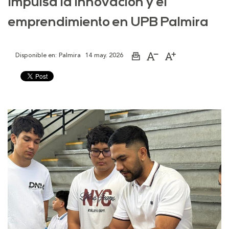
impulsa la innovación y el
emprendimiento en UPB Palmira
Disponible en:
Palmira
14 may. 2026
Imprimir
Aumentar
Disminuir
página
el
el
tamaño
tamaño
de
de
la
la
letra
letra