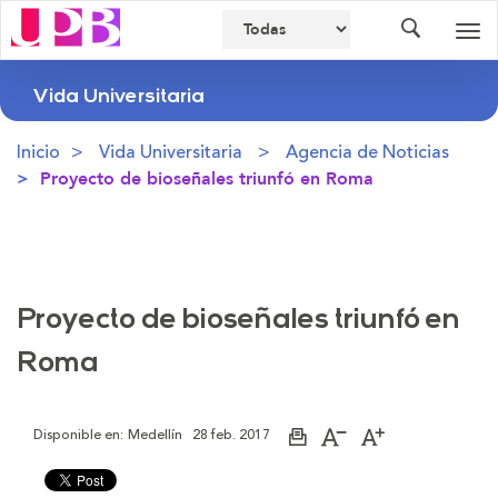
Buscador
Des
nav
Vida Universitaria
Inicio
Vida Universitaria
Agencia de Noticias
Proyecto de bioseñales triunfó en Roma
Proyecto de bioseñales triunfó en
Roma
Disponible en:
Medellín
28 feb. 2017
Imprimir
Aumentar
Disminuir
página
el
el
tamaño
tamaño
de
de