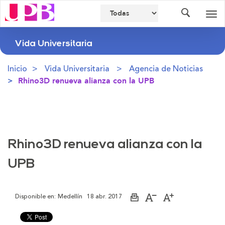
Buscador
Des
nav
Vida Universitaria
Inicio
Vida Universitaria
Agencia de Noticias
Rhino3D renueva alianza con la UPB
Rhino3D renueva alianza con la
UPB
Disponible en:
Medellín
18 abr. 2017
Imprimir
Aumentar
Disminuir
página
el
el
tamaño
tamaño
de
de