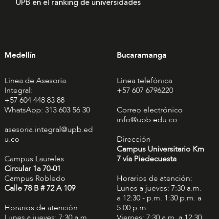
UPB en el ranking de universidades
Medellín
Bucaramanga
Línea de Asesoría
Línea telefónica
Integral:
+57 607 6796220
+57 604 448 83 88
WhatsApp: 313 603 56 30
Correo electrónico
info@upb.edu.co
asesoria.integral@upb.ed
u.co
Dirección
Campus Universitario Km
Campus Laureles
7 vía Piedecuesta
Circular 1a 70-01
Campus Robledo
Horarios de atención:
Calle 78 B # 72 A 109
Lunes a jueves: 7:30 a.m.
a 12:30 - p.m. 1:30 p.m. a
Horarios de atención
5:00 p.m.
Lunes a jueves: 7:30 a.m.
Viernes: 7:30 a.m. a 12:30