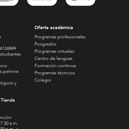
Oferta académica
a
Programas profesionales
Posgrados
 6126849
Programas virtuales
studiantes
Centro de lenguas
nico
Formación continua
s.palmira
Programas técnicos
Colegio
tiguos y
 Tienda
ención
 7:30 a.m.
:30 p.m. a