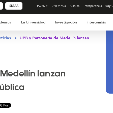
SIGAA
PQRS-F
UPB Virtual
Clínica
Transparencia
démica
La Universidad
Investigación
Intercambio
ticias
UPB y Personería de Medellín lanzan
 Medellín lanzan
ública
inuir