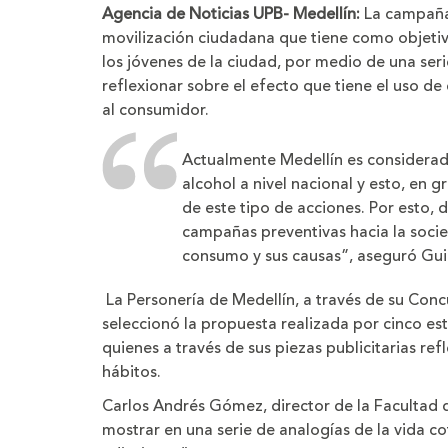
tamaño
tam
Agencia de Noticias UPB- Medellín:
La campaña 
de
de
la
la
movilización ciudadana que tiene como objetiv
letra
letra
los jóvenes de la ciudad, por medio de una seri
reflexionar sobre el efecto que tiene el uso de
al consumidor.
Actualmente Medellín es considera
alcohol a nivel nacional y esto, en 
de este tipo de acciones. Por esto, 
campañas preventivas hacia la socie
consumo y sus causas”, aseguró Gui
La Personería de Medellín, a través de su Con
seleccionó la propuesta realizada por cinco es
quienes a través de sus piezas publicitarias ref
hábitos.
Carlos Andrés Gómez, director de la Facultad d
mostrar en una serie de analogías de la vida c