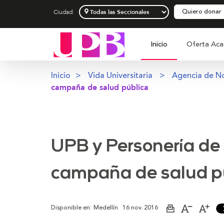
Quiero donar
Ciudad:
Inicio
Oferta Aca
Inicio
Vida Universitaria
Agencia de No
campaña de salud pública
UPB y Personería de
campaña de salud p
Disponible en:
Medellín
16 nov. 2016
Imprimir
Aumentar
Dism
página
el
el