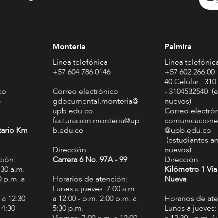
Montería
Palmira
Línea telefónica
Línea telefónic
+57 604 786 0146
+57 602 266 00
40 Celular: 310
co
Correo electrónico
- 3104532540 (e
o
gdocumental.monteria@
nuevos)
upb.edu.co
Correo electró
facturacion.monteria@up
comunicacione
tario Km
b.edu.co
@upb.edu.co
(estudiantes an
Dirección
nuevos)
ción:
Carrera 6 No. 97A - 99​
Dirección
:30 a.m.
Kilómetro 1 Vía
0 p.m. a
Horarios de atención:
Nueva
Lunes a jueves: 7:00 a.m.
 a 12:30
a 12:00 - p.m. 2:00 p.m. a
Horarios de at
 4:30
5:30 p.m.
Lunes a jueves:
Viernes: 7:00 a.m. a 12:00
a 12:30 - p.m. 1