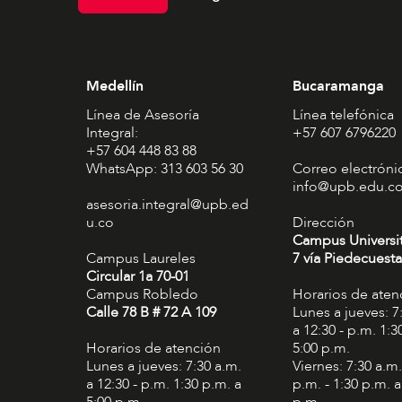
Medellín
Bucaramanga
Línea de Asesoría
Línea telefónica
Integral:
+57 607 6796220
+57 604 448 83 88
WhatsApp: 313 603 56 30
Correo electróni
info@upb.edu.c
asesoria.integral@upb.ed
u.co
Dirección
Campus Universi
Campus Laureles
7 vía Piedecuesta
Circular 1a 70-01
Campus Robledo
Horarios de aten
Calle 78 B # 72 A 109
Lunes a jueves: 7
a 12:30 - p.m. 1:3
Horarios de atención
5:00 p.m.
Lunes a jueves: 7:30 a.m.
Viernes: 7:30 a.m.
a 12:30 - p.m. 1:30 p.m. a
p.m. - 1:30 p.m. a
5:00 p.m.
p.m.