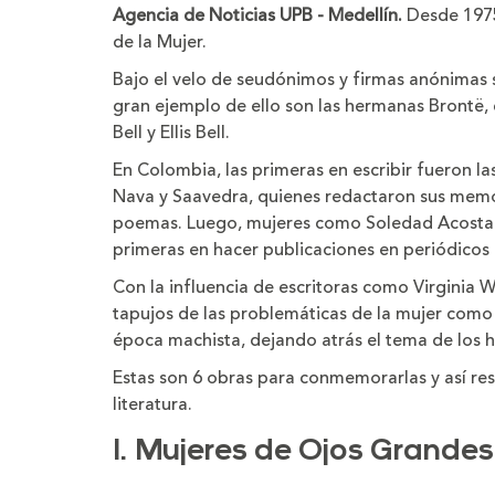
tamaño
tama
Agencia de Noticias UPB - Medellín.
Desde 1975
de
de
la
la
de la Mujer.
letra
letra
Bajo el velo de seudónimos y firmas anónimas se
gran ejemplo de ello son las hermanas Brontë, 
Bell y Ellis Bell.
En Colombia, las primeras en escribir fueron la
Nava y Saavedra, quienes redactaron sus memori
poemas. Luego, mujeres como Soledad Acosta d
primeras en hacer publicaciones en periódicos 
Con la influencia de escritoras como Virginia 
tapujos de las problemáticas de la mujer como e
época machista, dejando atrás el tema de los hi
Estas son 6 obras para conmemorarlas y así resal
literatura.
1. Mujeres de Ojos Grandes