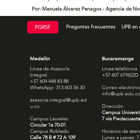
Por: Manuela Álvarez Penagos - Agencia de Not
Preguntas frecuentes
UPB en 
PQRSF
Medellín
Bucaramanga
Línea de Asesoría
Línea telefónica
Integral:
+57 607 6796220
+57 604 448 83 88
WhatsApp: 313 603 56 30
Correo electróni
info@upb.edu.c
asesoria.integral@upb.ed
u.co
Dirección
Campus Universi
Campus Laureles
7 vía Piedecuesta
Circular 1a 70-01
Campus Robledo
Horarios de aten
Calle 78 B # 72 A 109
Lunes a jueves: 7