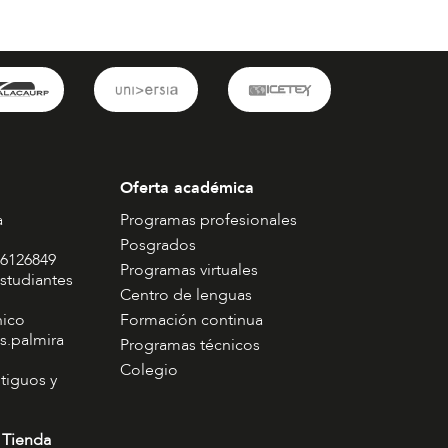
Oferta académica
a
Programas profesionales
Posgrados
 6126849
Programas virtuales
studiantes
Centro de lenguas
nico
Formación continua
s.palmira
Programas técnicos
Colegio
tiguos y
 Tienda