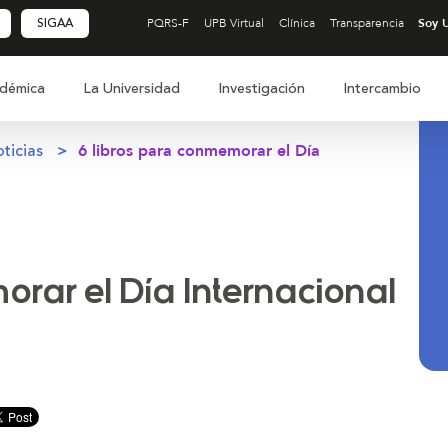
SIGAA
PQRS-F
UPB Virtual
Clínica
Transparencia
démica
La Universidad
Investigación
Intercambio
ticias
6 libros para conmemorar el Día
orar el Día Internacional
nuir