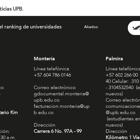
icias UPB.
el ranking de universidades
Aliados
Montería
Palmira
Línea telefónica
Línea telefónic
+57 604 786 0146
+57 602 266 00
40 Celular: 310
co
Correo electrónico
- 3104532540 (e
o
gdocumental.monteria@
nuevos)
upb.edu.co
Correo electró
facturacion.monteria@up
comunicacione
tario Km
b.edu.co
@upb.edu.co
(estudiantes an
Dirección
nuevos)
ción:
Carrera 6 No. 97A - 99​
Dirección
:30 a.m.
Kilómetro 1 Vía