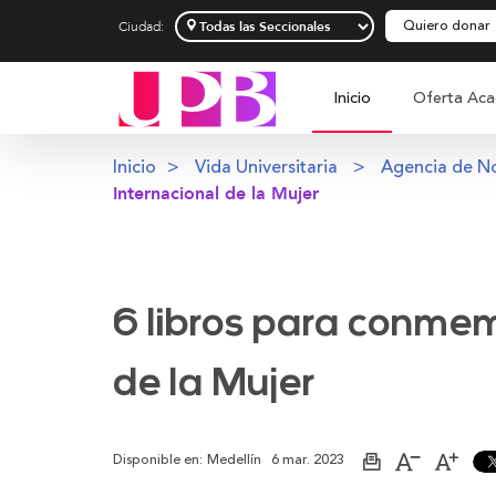
Quiero donar
Ciudad:
Inicio
Oferta Aca
Inicio
Vida Universitaria
Agencia de No
Internacional de la Mujer
6 libros para conmem
de la Mujer
Disponible en:
Medellín
6 mar. 2023
Imprimir
Aumentar
Dismi
página
el
el