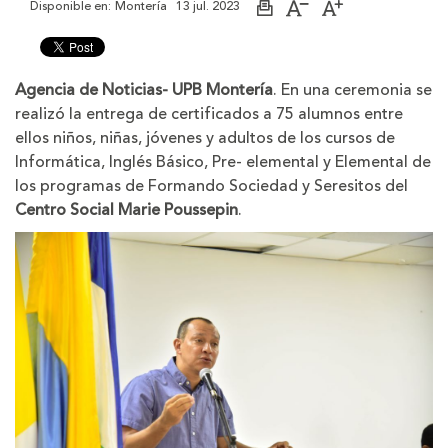
Disponible en:
Montería
13 jul. 2023
Imprimir
Aumentar
Disminuir
página
el
el
tamaño
tamaño
de
de
la
la
Agencia de Noticias- UPB Montería
. En una ceremonia se
letra
letra
realizó la entrega de certificados a 75 alumnos entre
ellos niños, niñas, jóvenes y adultos de los cursos de
Informática, Inglés Básico, Pre- elemental y Elemental de
los programas de Formando Sociedad y Seresitos del
Centro Social Marie Poussepin
.