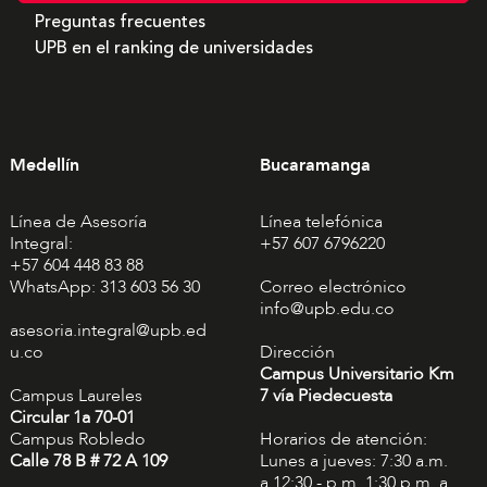
Preguntas frecuentes
UPB en el ranking de universidades
Medellín
Bucaramanga
Línea de Asesoría
Línea telefónica
Integral:
+57 607 6796220
+57 604 448 83 88
WhatsApp: 313 603 56 30
Correo electrónico
info@upb.edu.co
asesoria.integral@upb.ed
u.co
Dirección
Campus Universitario Km
Campus Laureles
7 vía Piedecuesta
Circular 1a 70-01
Campus Robledo
Horarios de atención:
Calle 78 B # 72 A 109
Lunes a jueves: 7:30 a.m.
a 12:30 - p.m. 1:30 p.m. a