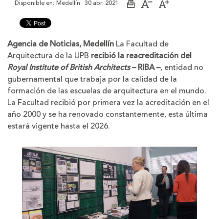
Disponible en:
Medellín
30 abr. 2021
Imprimir
Aumentar
Disminuir
página
el
el
tamaño
tamaño
de
de
la
la
Agencia de Noticias, Medellín
La Facultad de
letra
letra
Arquitectura de la UPB
recibió la reacreditación del
Royal Institute of British Architects
– RIBA –
, entidad no
gubernamental que trabaja por la calidad de la
formación de las escuelas de arquitectura en el mundo.
La Facultad recibió por primera vez la acreditación en el
año 2000 y se ha renovado constantemente, esta última
estará vigente hasta el 2026.